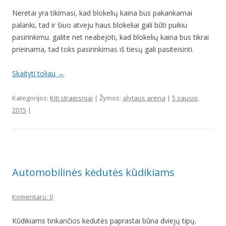
Neretai yra tikimasi, kad blokelių kaina bus pakankamai
palanki, tad ir šiuo atveju haus blokeliai gali būti puikiu
pasirinkimu. galite net neabejoti, kad blokelių kaina bus tikrai
prieinama, tad toks pasirinkimas iš tiesų gali pasiteisinti.
Skaityti toliau
→
Kategorijos:
Kiti straipsniai
| Žymos:
alytaus arena
|
5 sausio,
2015
|
Automobilinės kėdutės kūdikiams
Komentarų: 0
Kūdikiams tinkančios kėdutės paprastai būna dviejų tipų.