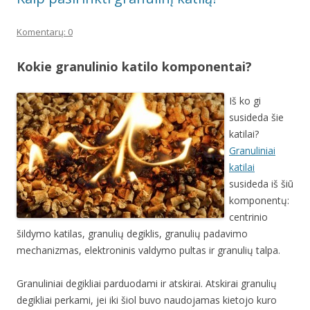
Komentarų: 0
Kokie granulinio katilo komponentai?
Iš ko gi
susideda šie
katilai?
Granuliniai
katilai
susideda iš šiū
komponentų:
centrinio
šildymo katilas, granulių degiklis, granulių padavimo
mechanizmas, elektroninis valdymo pultas ir granulių talpa.
Granuliniai degikliai parduodami ir atskirai. Atskirai granulių
degikliai perkami, jei iki šiol buvo naudojamas kietojo kuro