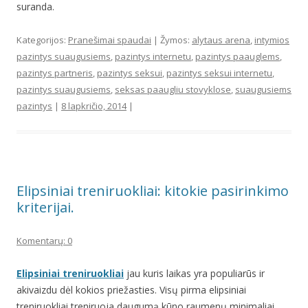
suranda.
Kategorijos:
Pranešimai spaudai
| Žymos:
alytaus arena
,
intymios
pazintys suaugusiems
,
pazintys internetu
,
pazintys paauglems
,
pazintys partneris
,
pazintys seksui
,
pazintys seksui internetu
,
pazintys suaugusiems
,
seksas paaugliu stovyklose
,
suaugusiems
pazintys
|
8 lapkričio, 2014
|
Elipsiniai treniruokliai: kitokie pasirinkimo
kriterijai.
Komentarų: 0
Elipsiniai treniruokliai
jau kuris laikas yra populiarūs ir
akivaizdu dėl kokios priežasties. Visų pirma elipsiniai
treniruokliai treniruoja daugumą kūno raumenų minimaliai