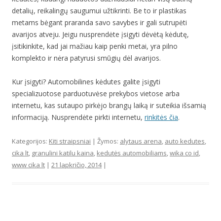
detalių, reikalingų saugumui užtikrinti. Be to ir plastikas
metams bėgant praranda savo savybes ir gali sutrupėti
avarijos atveju. Jeigu nusprendėte įsigyti dėvėtą kėdutę,
įsitikinkite, kad jai mažiau kaip penki metai, yra pilno
komplekto ir nėra patyrusi smūgių dėl avarijos.
Kur įsigyti? Automobilines kėdutes galite įsigyti
specializuotose parduotuvėse prekybos vietose arba
internetu, kas sutaupo pirkėjo brangų laiką ir suteikia išsamią
informaciją. Nusprendėte pirkti internetu,
rinkitės čia
.
Kategorijos:
Kiti straipsniai
| Žymos:
alytaus arena
,
auto kedutes
,
cika lt
,
granulini katilu kaina
,
kedutės automobiliams
,
wika co id
,
www cika lt
|
21 lapkričio, 2014
|