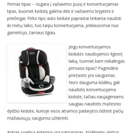
Pirmas tipas – nugara į važiavimo pusę ir konvertuojamas
tipas, kuomet kėdutę galima dėti ir važiavimo kryptimi ir
priešingai. Pirko tipo auto kėdutė paprastai tinkama naudoti
iki metų laiko, tuo tarpu konvertuojama, priklausomai nuo
gamintojo, tarnaus ilgiau.
Jeigu konvertuojamos
kėdutės naudojamos ilgesnį
laiką, tuomet kam reikalingas
pirmasis tipas? Pagrindinė
priežastis yra saugumas.
Nors dauguma kūdikių gali
naudotis konvertuojama
kėdute, tačiau naujagimiams
saugiau naudotis mažesnio
dydžio kėdute, kurioje visos atramos padarytos būtent pačių
mažiausiųjų saugumui užtikrinti.
Antras svarbus kriterijus yra patogumas. Kūdikiams skirtos