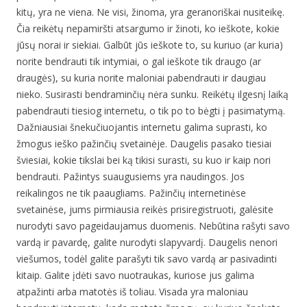
kitų, yra ne viena. Ne visi, žinoma, yra geranoriškai nusiteikę.
Čia reikėtų nepamiršti atsargumo ir žinoti, ko ieškote, kokie
jūsų norai ir siekiai. Galbūt jūs ieškote to, su kuriuo (ar kuria)
norite bendrauti tik intymiai, o gal ieškote tik draugo (ar
draugės), su kuria norite maloniai pabendrauti ir daugiau
nieko. Susirasti bendraminčių nėra sunku. Reikėtų ilgesnį laiką
pabendrauti tiesiog internetu, o tik po to bėgti į pasimatymą.
Dažniausiai šnekučiuojantis internetu galima suprasti, ko
žmogus ieško pažinčių svetainėje. Daugelis pasako tiesiai
šviesiai, kokie tikslai bei ką tikisi surasti, su kuo ir kaip nori
bendrauti. Pažintys suaugusiems yra naudingos. Jos
reikalingos ne tik paaugliams. Pažinčių internetinėse
svetainėse, jums pirmiausia reikės prisiregistruoti, galėsite
nurodyti savo pageidaujamus duomenis. Nebūtina rašyti savo
vardą ir pavardę, galite nurodyti slapyvardį. Daugelis nenori
viešumos, todėl galite parašyti tik savo vardą ar pasivadinti
kitaip. Galite įdėti savo nuotraukas, kuriose jus galima
atpažinti arba matotės iš toliau. Visada yra maloniau