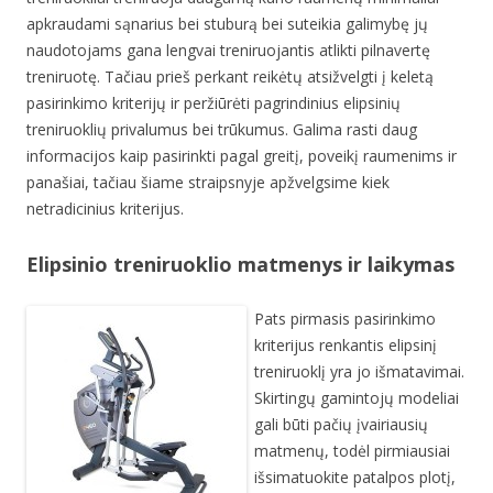
apkraudami sąnarius bei stuburą bei suteikia galimybę jų
naudotojams gana lengvai treniruojantis atlikti pilnavertę
treniruotę. Tačiau prieš perkant reikėtų atsižvelgti į keletą
pasirinkimo kriterijų ir peržiūrėti pagrindinius elipsinių
treniruoklių privalumus bei trūkumus. Galima rasti daug
informacijos kaip pasirinkti pagal greitį, poveikį raumenims ir
panašiai, tačiau šiame straipsnyje apžvelgsime kiek
netradicinius kriterijus.
Elipsinio treniruoklio matmenys ir laikymas
Pats pirmasis pasirinkimo
kriterijus renkantis elipsinį
treniruoklį yra jo išmatavimai.
Skirtingų gamintojų modeliai
gali būti pačių įvairiausių
matmenų, todėl pirmiausiai
išsimatuokite patalpos plotį,