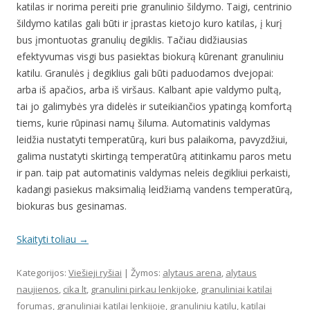
katilas ir norima pereiti prie granulinio šildymo. Taigi, centrinio
šildymo katilas gali būti ir įprastas kietojo kuro katilas, į kurį
bus įmontuotas granulių degiklis. Tačiau didžiausias
efektyvumas visgi bus pasiektas biokurą kūrenant granuliniu
katilu. Granulės į degiklius gali būti paduodamos dvejopai:
arba iš apačios, arba iš viršaus. Kalbant apie valdymo pultą,
tai jo galimybės yra didelės ir suteikiančios ypatingą komfortą
tiems, kurie rūpinasi namų šiluma. Automatinis valdymas
leidžia nustatyti temperatūrą, kuri bus palaikoma, pavyzdžiui,
galima nustatyti skirtingą temperatūrą atitinkamu paros metu
ir pan. taip pat automatinis valdymas neleis degikliui perkaisti,
kadangi pasiekus maksimalią leidžiamą vandens temperatūrą,
biokuras bus gesinamas.
Skaityti toliau
→
Kategorijos:
Viešieji ryšiai
| Žymos:
alytaus arena
,
alytaus
naujienos
,
cika lt
,
granulini pirkau lenkijoke
,
granuliniai katilai
forumas
,
granuliniai katilai lenkijoje
,
granuliniu katilu
,
katilai