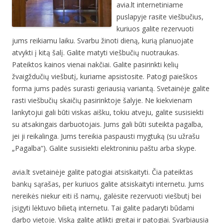
avia.lt internetiniame
puslapyje rasite viešbučius,
kuriuos galite rezervuoti
jums reikiamu laiku. Svarbu žinoti dieną, kurią planuojate
atvykti į kitą šalį. Galite matyti viešbučių nuotraukas.
Pateiktos kainos vienai nakčiai. Galite pasirinkti kelių
žvaigždučių viešbutį, kuriame apsistosite. Patogi paieškos
forma jums padės surasti geriausią variantą. Svetainėje galite
rasti viešbučių skaičių pasirinktoje šalyje. Ne kiekvienam
lankytojui gali būti viskas aišku, tokiu atveju, galite susisiekti
su atsakingais darbuotojais. Jums gali būti suteikta pagalba,
jei ji reikalinga. Jums tereikia paspausti mygtuką (su užrašu
„Pagalba“). Galite susisiekti elektroniniu paštu arba skype.
avia.lt svetainėje galite patogiai atsiskaityti. Čia pateiktas
bankų sąrašas, per kuriuos galite atsiskaityti internetu. Jums
nereikės niekur eiti iš namų, galėsite rezervuoti viešbutį bei
įsigyti lėktuvo bilietą internetu. Tai galite padaryti būdami
darbo vietoje. Viską galite atlikti greitai ir patogiai. Svarbiausia