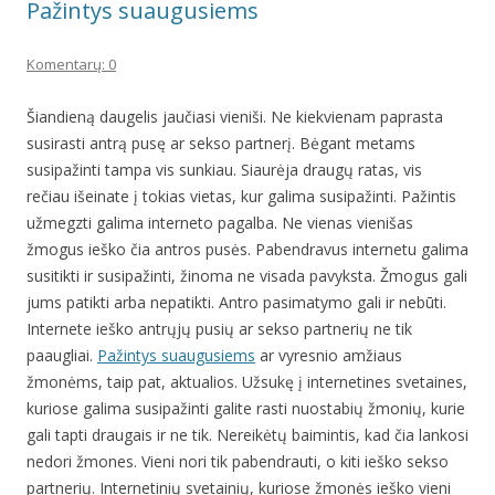
Pažintys suaugusiems
Komentarų: 0
Šiandieną daugelis jaučiasi vieniši. Ne kiekvienam paprasta
susirasti antrą pusę ar sekso partnerį. Bėgant metams
susipažinti tampa vis sunkiau. Siaurėja draugų ratas, vis
rečiau išeinate į tokias vietas, kur galima susipažinti. Pažintis
užmegzti galima interneto pagalba. Ne vienas vienišas
žmogus ieško čia antros pusės. Pabendravus internetu galima
susitikti ir susipažinti, žinoma ne visada pavyksta. Žmogus gali
jums patikti arba nepatikti. Antro pasimatymo gali ir nebūti.
Internete ieško antrųjų pusių ar sekso partnerių ne tik
paaugliai.
Pažintys suaugusiems
ar vyresnio amžiaus
žmonėms, taip pat, aktualios. Užsukę į internetines svetaines,
kuriose galima susipažinti galite rasti nuostabių žmonių, kurie
gali tapti draugais ir ne tik. Nereikėtų baimintis, kad čia lankosi
nedori žmones. Vieni nori tik pabendrauti, o kiti ieško sekso
partnerių. Internetinių svetainių, kuriose žmonės ieško vieni