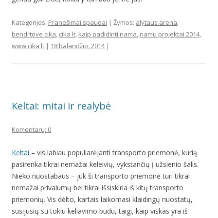
Kategorijos:
Pranešimai spaudai
| Žymos:
alytaus arena
,
bendrtove cika
,
cika lt
,
kaip padidinti nama
,
namu projektai 2014
,
www cika lt
|
18 balandžio, 2014
|
Keltai: mitai ir realybė
Komentarų: 0
Keltai
– vis labiau populiarėjanti transporto priemonė, kurią
pasirenka tikrai nemažai keleivių, vykstančių į užsienio šalis.
Nieko nuostabaus – juk ši transporto priemonė turi tikrai
nemažai privalumų bei tikrai išsiskiria iš kitų transporto
priemonių. Vis dėlto, kartais laikomasi klaidingų nuostatų,
susijusių su tokiu keliavimo būdu, taigi, kaip viskas yra iš