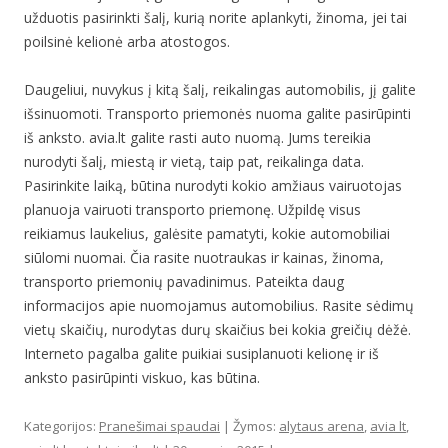
užduotis pasirinkti šalį, kurią norite aplankyti, žinoma, jei tai
poilsinė kelionė arba atostogos.
Daugeliui, nuvykus į kitą šalį, reikalingas automobilis, jį galite
išsinuomoti. Transporto priemonės nuoma galite pasirūpinti
iš anksto. avia.lt galite rasti auto nuomą. Jums tereikia
nurodyti šalį, miestą ir vietą, taip pat, reikalinga data.
Pasirinkite laiką, būtina nurodyti kokio amžiaus vairuotojas
planuoja vairuoti transporto priemonę. Užpildę visus
reikiamus laukelius, galėsite pamatyti, kokie automobiliai
siūlomi nuomai. Čia rasite nuotraukas ir kainas, žinoma,
transporto priemonių pavadinimus. Pateikta daug
informacijos apie nuomojamus automobilius. Rasite sėdimų
vietų skaičių, nurodytas durų skaičius bei kokia greičių dėžė.
Interneto pagalba galite puikiai susiplanuoti kelionę ir iš
anksto pasirūpinti viskuo, kas būtina.
Kategorijos:
Pranešimai spaudai
| Žymos:
alytaus arena
,
avia lt
,