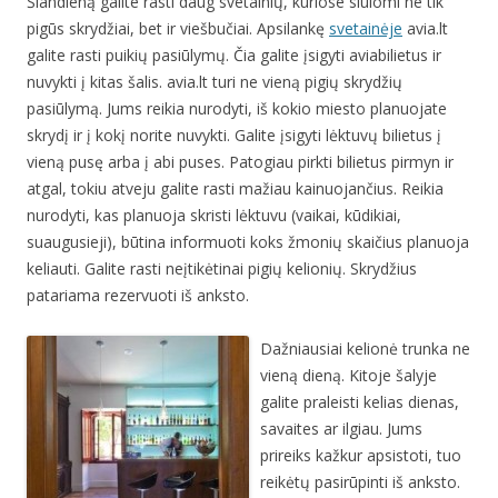
Šiandieną galite rasti daug svetainių, kuriose siūlomi ne tik
pigūs skrydžiai, bet ir viešbučiai. Apsilankę
svetainėje
avia.lt
galite rasti puikių pasiūlymų. Čia galite įsigyti aviabilietus ir
nuvykti į kitas šalis. avia.lt turi ne vieną pigių skrydžių
pasiūlymą. Jums reikia nurodyti, iš kokio miesto planuojate
skrydį ir į kokį norite nuvykti. Galite įsigyti lėktuvų bilietus į
vieną pusę arba į abi puses. Patogiau pirkti bilietus pirmyn ir
atgal, tokiu atveju galite rasti mažiau kainuojančius. Reikia
nurodyti, kas planuoja skristi lėktuvu (vaikai, kūdikiai,
suaugusieji), būtina informuoti koks žmonių skaičius planuoja
keliauti. Galite rasti neįtikėtinai pigių kelionių. Skrydžius
patariama rezervuoti iš anksto.
Dažniausiai kelionė trunka ne
vieną dieną. Kitoje šalyje
galite praleisti kelias dienas,
savaites ar ilgiau. Jums
prireiks kažkur apsistoti, tuo
reikėtų pasirūpinti iš anksto.