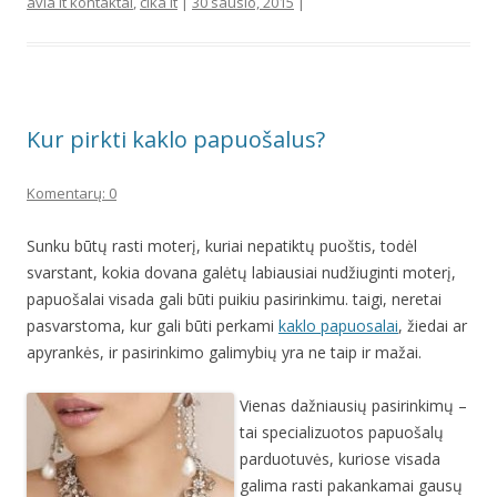
avia lt kontaktai
,
cika lt
|
30 sausio, 2015
|
Kur pirkti kaklo papuošalus?
Komentarų: 0
Sunku būtų rasti moterį, kuriai nepatiktų puoštis, todėl
svarstant, kokia dovana galėtų labiausiai nudžiuginti moterį,
papuošalai visada gali būti puikiu pasirinkimu. taigi, neretai
pasvarstoma, kur gali būti perkami
kaklo papuosalai
, žiedai ar
apyrankės, ir pasirinkimo galimybių yra ne taip ir mažai.
Vienas dažniausių pasirinkimų –
tai specializuotos papuošalų
parduotuvės, kuriose visada
galima rasti pakankamai gausų