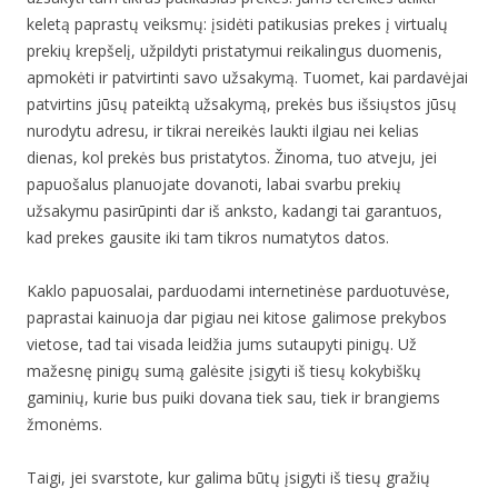
keletą paprastų veiksmų: įsidėti patikusias prekes į virtualų
prekių krepšelį, užpildyti pristatymui reikalingus duomenis,
apmokėti ir patvirtinti savo užsakymą. Tuomet, kai pardavėjai
patvirtins jūsų pateiktą užsakymą, prekės bus išsiųstos jūsų
nurodytu adresu, ir tikrai nereikės laukti ilgiau nei kelias
dienas, kol prekės bus pristatytos. Žinoma, tuo atveju, jei
papuošalus planuojate dovanoti, labai svarbu prekių
užsakymu pasirūpinti dar iš anksto, kadangi tai garantuos,
kad prekes gausite iki tam tikros numatytos datos.
Kaklo papuosalai, parduodami internetinėse parduotuvėse,
paprastai kainuoja dar pigiau nei kitose galimose prekybos
vietose, tad tai visada leidžia jums sutaupyti pinigų. Už
mažesnę pinigų sumą galėsite įsigyti iš tiesų kokybiškų
gaminių, kurie bus puiki dovana tiek sau, tiek ir brangiems
žmonėms.
Taigi, jei svarstote, kur galima būtų įsigyti iš tiesų gražių