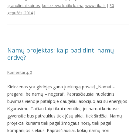
granuliniai kainos
,
kostrzewa katilo kaina
,
www cika lt
|
30
gegužės, 2014
|
Namų projektas: kaip padidinti namų
erdvę?
Komentarų: 0
Kiekvienas yra girdėjęs gana juokingą posakį „Namai –
pragarai, be namų – negerai“. Paprasčiausiai nuolatinis
būvimas vienoje patalpoje daugeliui asocijuojasi su energijos
išgaravimu. Tačiau taip tikrai nenutiks, jei namai kuriuose
gyvensite bus patrauklus tiek jūsų akiai, tiek širdžiai. Namų
projektai kuriami tiek pagal žmogaus norą, tiek pagal
kompanijos siekius. Paprasčiausiai, kokių namų nori