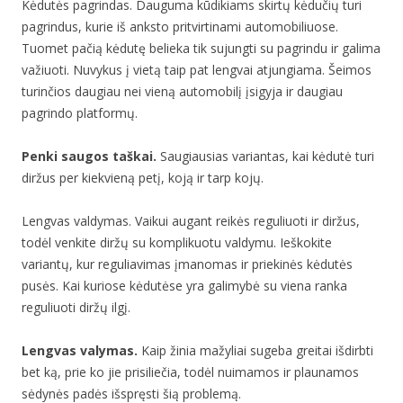
Kėdutės pagrindas. Dauguma kūdikiams skirtų kėdučių turi
pagrindus, kurie iš anksto pritvirtinami automobiliuose.
Tuomet pačią kėdutę belieka tik sujungti su pagrindu ir galima
važiuoti. Nuvykus į vietą taip pat lengvai atjungiama. Šeimos
turinčios daugiau nei vieną automobilį įsigyja ir daugiau
pagrindo platformų.
Penki saugos taškai.
Saugiausias variantas, kai kėdutė turi
diržus per kiekvieną petį, koją ir tarp kojų.
Lengvas valdymas. Vaikui augant reikės reguliuoti ir diržus,
todėl venkite diržų su komplikuotu valdymu. Ieškokite
variantų, kur reguliavimas įmanomas ir priekinės kėdutės
pusės. Kai kuriose kėdutėse yra galimybė su viena ranka
reguliuoti diržų ilgį.
Lengvas valymas.
Kaip žinia mažyliai sugeba greitai išdirbti
bet ką, prie ko jie prisiliečia, todėl nuimamos ir plaunamos
sėdynės padės išspręsti šią problemą.