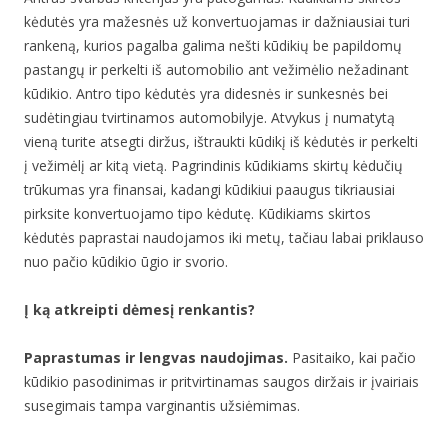
kėdutės yra mažesnės už konvertuojamas ir dažniausiai turi
rankeną, kurios pagalba galima nešti kūdikių be papildomų
pastangų ir perkelti iš automobilio ant vežimėlio nežadinant
kūdikio. Antro tipo kėdutės yra didesnės ir sunkesnės bei
sudėtingiau tvirtinamos automobilyje. Atvykus į numatytą
vieną turite atsegti diržus, ištraukti kūdikį iš kėdutės ir perkelti
į vežimėlį ar kitą vietą. Pagrindinis kūdikiams skirtų kėdučių
trūkumas yra finansai, kadangi kūdikiui paaugus tikriausiai
pirksite konvertuojamo tipo kėdutę. Kūdikiams skirtos
kėdutės paprastai naudojamos iki metų, tačiau labai priklauso
nuo pačio kūdikio ūgio ir svorio.
Į ką atkreipti dėmesį renkantis?
Paprastumas ir lengvas naudojimas.
Pasitaiko, kai pačio
kūdikio pasodinimas ir pritvirtinamas saugos diržais ir įvairiais
susegimais tampa varginantis užsiėmimas.