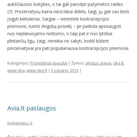
aukščiausios kokybės, o tai gali parodyti pažymėtos raidės
CE. Prezervatyvų kaina nėra labai didelė, taigi, jų gali sau leisti
įsigyti kiekvienas. Sargiai – vienintelė kontracepcijos
priemonė, turinti dvigubą poveikį – jie padeda apsisaugoti
nuo neplanuojamo nėštumo, o taip pat ir nuo lytiškai
plintančių ligų, taigi, nereikia nė sakyti, kodėl būtent
prezervatyvai yra pati populiariausia kontracepcijos priemonė.
Kategorijos:
Pranešimai spaudai
| Žymos:
alytaus arena
,
cika lt
,
www cika
,
www cika lt
|
5 vasario, 2015
|
Avia.lt paslaugos
Komentarų: 0