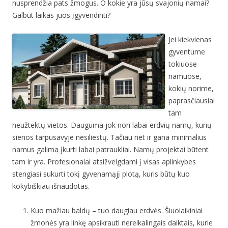
nusprendžia pats žmogus. O kokie yra jūsų svajonių namai?
Galbūt laikas juos įgyvendinti?
Jei kiekvienas
gyventume
tokiuose
namuose,
kokių norime,
paprasčiausiai
tam
neužtektų vietos. Dauguma jok nori labai erdvių namų, kurių
sienos tarpusavyje nesiliestų. Tačiau net ir gana minimalius
namus galima įkurti labai patraukliai. Namų projektai būtent
tam ir yra. Profesionalai atsižvelgdami į visas aplinkybes
stengiasi sukurti tokį gyvenamąjį plotą, kuris būtų kuo
kokybiškiau išnaudotas.
Kuo mažiau baldų – tuo daugiau erdvės. Šiuolaikiniai
žmonės yra linkę apsikrauti nereikalingais daiktais, kurie