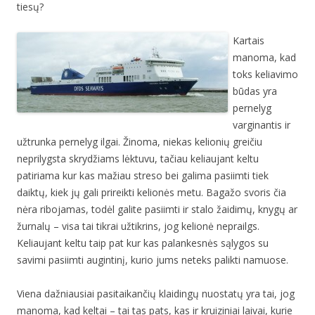
tiesų?
Kartais
manoma, kad
toks keliavimo
būdas yra
pernelyg
varginantis ir
užtrunka pernelyg ilgai. Žinoma, niekas kelionių greičiu
neprilygsta skrydžiams lėktuvu, tačiau keliaujant keltu
patiriama kur kas mažiau streso bei galima pasiimti tiek
daiktų, kiek jų gali prireikti kelionės metu. Bagažo svoris čia
nėra ribojamas, todėl galite pasiimti ir stalo žaidimų, knygų ar
žurnalų – visa tai tikrai užtikrins, jog kelionė neprailgs.
Keliaujant keltu taip pat kur kas palankesnės sąlygos su
savimi pasiimti augintinį, kurio jums neteks palikti namuose.
Viena dažniausiai pasitaikančių klaidingų nuostatų yra tai, jog
manoma, kad keltai – tai tas pats, kas ir kruiziniai laivai, kurie