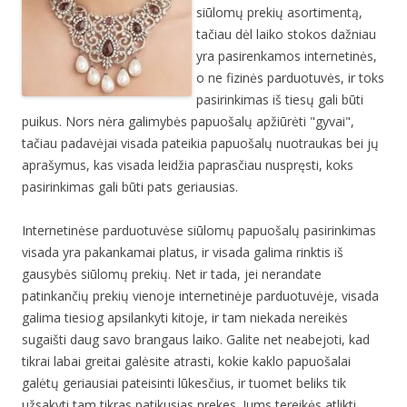
siūlomų prekių asortimentą,
tačiau dėl laiko stokos dažniau
yra pasirenkamos internetinės,
o ne fizinės parduotuvės, ir toks
pasirinkimas iš tiesų gali būti
puikus. Nors nėra galimybės papuošalų apžiūrėti "gyvai",
tačiau padavėjai visada pateikia papuošalų nuotraukas bei jų
aprašymus, kas visada leidžia paprasčiau nuspręsti, koks
pasirinkimas gali būti pats geriausias.
Internetinėse parduotuvėse siūlomų papuošalų pasirinkimas
visada yra pakankamai platus, ir visada galima rinktis iš
gausybės siūlomų prekių. Net ir tada, jei nerandate
patinkančių prekių vienoje internetinėje parduotuvėje, visada
galima tiesiog apsilankyti kitoje, ir tam niekada nereikės
sugaišti daug savo brangaus laiko. Galite net neabejoti, kad
tikrai labai greitai galėsite atrasti, kokie kaklo papuošalai
galėtų geriausiai pateisinti lūkesčius, ir tuomet beliks tik
užsakyti tam tikras patikusias prekes. Jums tereikės atlikti