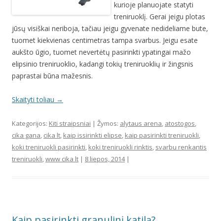
kurioje planuojate statyti
treniruoklį. Gerai jeigu plotas
jūsų visiškai neriboja, tačiau jeigu gyvenate nedideliame bute,
tuomet kiekvienas centimetras tampa svarbus. Jeigu esate
aukšto ūgio, tuomet nevertėtų pasirinkti ypatingai mažo
elipsinio treniruoklio, kadangi tokių treniruoklių ir žingsnis
paprastai būna mažesnis.
Skaityti toliau
→
Kategorijos:
Kiti straipsniai
| Žymos:
alytaus arena
,
atostogos
,
cika gana
,
cika lt
,
kaip issirinkti elipse
,
kaip pasirinkti treniruokli
,
koki treniruokli pasirinkti
,
koki treniruokli rinktis
,
svarbu renkantis
treniruokli
,
www cika lt
|
8 liepos, 2014
|
Kaip pasirinkti granulinį katilą?