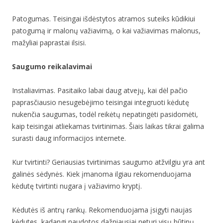
Patogumas. Teisingai išdėstytos atramos suteiks kūdikiui
patogumą ir malonų važiavimą, o kai važiavimas malonus,
mažyliai paprastai ilsisi.
Saugumo reikalavimai
Instaliavimas. Pasitaiko labai daug atvejų, kai dėl pačio
paprasčiausio nesugebėjimo teisingai integruoti kėdutę
nukenčia saugumas, todėl reikėtų nepatingėti pasidomėti,
kaip teisingai atliekamas tvirtinimas. Šiais laikas tikrai galima
surasti daug informacijos internete.
Kur tvirtinti? Geriausias tvirtinimas saugumo atžvilgiu yra ant
galinės sėdynės. Kiek įmanoma ilgiau rekomenduojama
kėdutę tvirtinti nugara į važiavimo kryptį.
Kėdutės iš antrų rankų. Rekomenduojama įsigyti naujas
kėdutes, kadangi naudotos dažniausiai neturi visų būtinų