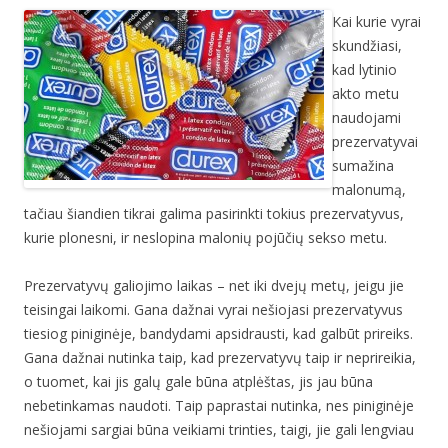
Kai kurie vyrai
skundžiasi,
kad lytinio
akto metu
naudojami
prezervatyvai
sumažina
malonumą,
tačiau šiandien tikrai galima pasirinkti tokius prezervatyvus,
kurie plonesni, ir neslopina malonių pojūčių sekso metu.
Prezervatyvų galiojimo laikas – net iki dvejų metų, jeigu jie
teisingai laikomi. Gana dažnai vyrai nešiojasi prezervatyvus
tiesiog piniginėje, bandydami apsidrausti, kad galbūt prireiks.
Gana dažnai nutinka taip, kad prezervatyvų taip ir neprireikia,
o tuomet, kai jis galų gale būna atplėštas, jis jau būna
nebetinkamas naudoti. Taip paprastai nutinka, nes piniginėje
nešiojami sargiai būna veikiami trinties, taigi, jie gali lengviau