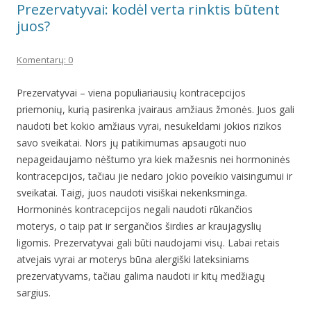
Prezervatyvai: kodėl verta rinktis būtent
juos?
Komentarų: 0
Prezervatyvai – viena populiariausių kontracepcijos
priemonių, kurią pasirenka įvairaus amžiaus žmonės. Juos gali
naudoti bet kokio amžiaus vyrai, nesukeldami jokios rizikos
savo sveikatai. Nors jų patikimumas apsaugoti nuo
nepageidaujamo nėštumo yra kiek mažesnis nei hormoninės
kontracepcijos, tačiau jie nedaro jokio poveikio vaisingumui ir
sveikatai. Taigi, juos naudoti visiškai nekenksminga.
Hormoninės kontracepcijos negali naudoti rūkančios
moterys, o taip pat ir sergančios širdies ar kraujagyslių
ligomis. Prezervatyvai gali būti naudojami visų. Labai retais
atvejais vyrai ar moterys būna alergiški lateksiniams
prezervatyvams, tačiau galima naudoti ir kitų medžiagų
sargius.