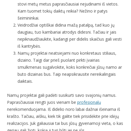
stovi metų metus paprasčiausiai nejudinami iš vietos.
Kam tuomet tokių daiktų reikia? Nežino ir patys
šeimininkai.
Veidrodžiai optiškai didina mažą patalpą, tad kuo jų
daugiau, tuo kambariai atrodys didesni. Tačiau ir jais
nepiknaudžiaukite, kadangi per didelis skaičius gali vesti
iš kantrybės.
Namų projektai neatsiejami nuo konkretaus stiliaus,
dizaino. Taigi dar prieš puolant pirkti įvairias
smulkmenas sugalvokite, koks konkrečiai jūsų namo ar
buto dizainas bus. Taip neapsikrausite nereikalingais
daiktais.
Namų projektai gali padėti susikurti savo svajonių namus.
Paprasčiausiai rengti juos vienam be
profesionalų
nerekomenduojama. Iš didelio noro labai dažnai išeinama iš
krašto. Tačiau, aišku, kiek tik galite tiek prisidėkite prie idėjų
realizacijos. Juk galiausiai tai bus jūsų gyvenamoji vieta, o kas
geriau gali žioti, kokia ji turi būti jei ne jūs.