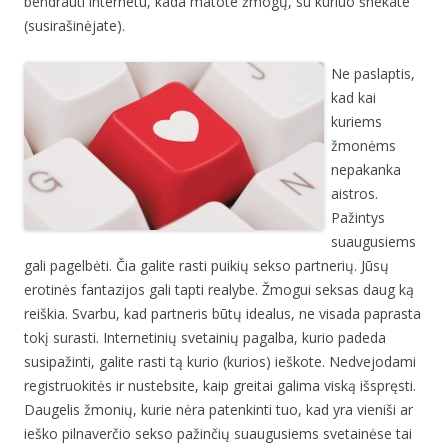
bendrauti internetu, kada matote žmogų, su kuriuo šnekate
(susirašinėjate).
Ne paslaptis,
kad kai
kuriems
žmonėms
nepakanka
aistros.
Pažintys
suaugusiems
gali pagelbėti. Čia galite rasti puikių sekso partnerių. Jūsų
erotinės fantazijos gali tapti realybe. Žmogui seksas daug ką
reiškia. Svarbu, kad partneris būtų idealus, ne visada paprasta
tokį surasti. Internetinių svetainių pagalba, kurio padeda
susipažinti, galite rasti tą kurio (kurios) ieškote. Nedvejodami
registruokitės ir nustebsite, kaip greitai galima viską išspręsti.
Daugelis žmonių, kurie nėra patenkinti tuo, kad yra vieniši ar
ieško pilnaverčio sekso pažinčių suaugusiems svetainėse tai