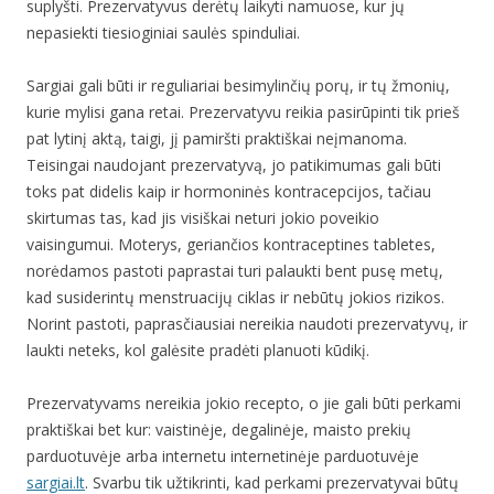
suplyšti. Prezervatyvus derėtų laikyti namuose, kur jų
nepasiekti tiesioginiai saulės spinduliai.
Sargiai gali būti ir reguliariai besimylinčių porų, ir tų žmonių,
kurie mylisi gana retai. Prezervatyvu reikia pasirūpinti tik prieš
pat lytinį aktą, taigi, jį pamiršti praktiškai neįmanoma.
Teisingai naudojant prezervatyvą, jo patikimumas gali būti
toks pat didelis kaip ir hormoninės kontracepcijos, tačiau
skirtumas tas, kad jis visiškai neturi jokio poveikio
vaisingumui. Moterys, geriančios kontraceptines tabletes,
norėdamos pastoti paprastai turi palaukti bent pusę metų,
kad susiderintų menstruacijų ciklas ir nebūtų jokios rizikos.
Norint pastoti, paprasčiausiai nereikia naudoti prezervatyvų, ir
laukti neteks, kol galėsite pradėti planuoti kūdikį.
Prezervatyvams nereikia jokio recepto, o jie gali būti perkami
praktiškai bet kur: vaistinėje, degalinėje, maisto prekių
parduotuvėje arba internetu internetinėje parduotuvėje
sargiai.lt
. Svarbu tik užtikrinti, kad perkami prezervatyvai būtų