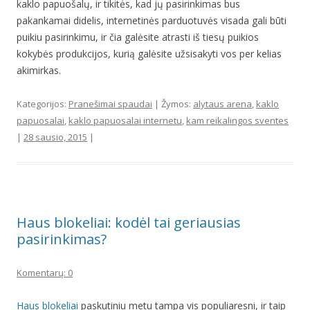
kaklo papuošalų, ir tikitės, kad jų pasirinkimas bus
pakankamai didelis, internetinės parduotuvės visada gali būti
puikiu pasirinkimu, ir čia galėsite atrasti iš tiesų puikios
kokybės produkcijos, kurią galėsite užsisakyti vos per kelias
akimirkas.
Kategorijos:
Pranešimai spaudai
| Žymos:
alytaus arena
,
kaklo
papuosalai
,
kaklo papuosalai internetu
,
kam reikalingos sventes
|
28 sausio, 2015
|
Haus blokeliai: kodėl tai geriausias
pasirinkimas?
Komentarų: 0
Haus blokeliai
paskutiniu metu tampa vis populiaresni, ir taip