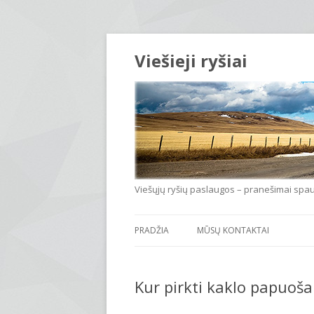
Viešieji ryšiai
Viešųjų ryšių paslaugos – pranešimai spauda
PRADŽIA
MŪSŲ KONTAKTAI
Kur pirkti kaklo papuoša