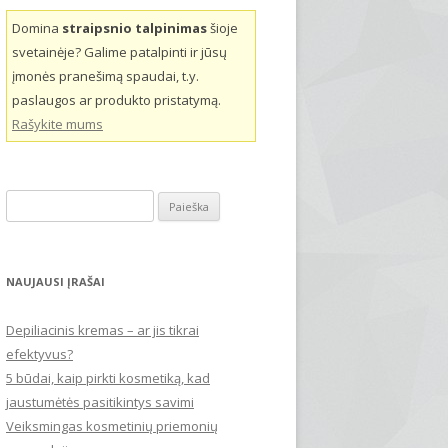
Domina
straipsnio talpinimas
šioje
svetainėje? Galime patalpinti ir jūsų
įmonės pranešimą spaudai, t.y.
paslaugos ar produkto pristatymą.
Rašykite mums
Ieškoti:
NAUJAUSI ĮRAŠAI
Depiliacinis kremas – ar jis tikrai
efektyvus?
5 būdai, kaip pirkti kosmetiką, kad
jaustumėtės pasitikintys savimi
Veiksmingas kosmetinių priemonių