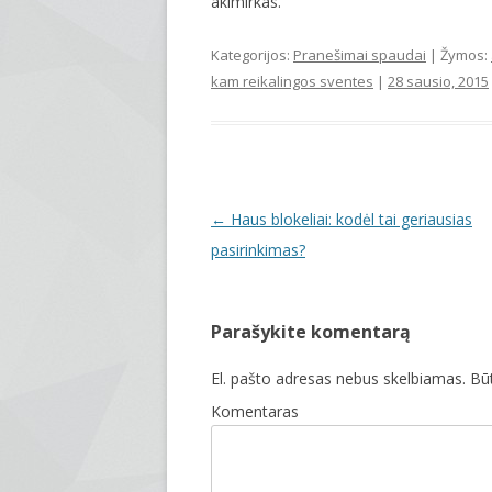
akimirkas.
Kategorijos:
Pranešimai spaudai
| Žymos:
kam reikalingos sventes
|
28 sausio, 2015
Įrašo navigacija
←
Haus blokeliai: kodėl tai geriausias
pasirinkimas?
Parašykite komentarą
El. pašto adresas nebus skelbiamas.
Būt
Komentaras