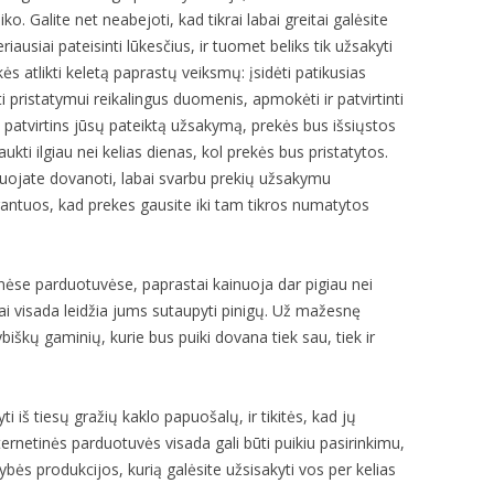
o. Galite net neabejoti, kad tikrai labai greitai galėsite
iausiai pateisinti lūkesčius, ir tuomet beliks tik užsakyti
ės atlikti keletą paprastų veiksmų: įsidėti patikusias
yti pristatymui reikalingus duomenis, apmokėti ir patvirtinti
patvirtins jūsų pateiktą užsakymą, prekės bus išsiųstos
aukti ilgiau nei kelias dienas, kol prekės bus pristatytos.
nuojate dovanoti, labai svarbu prekių užsakymu
arantuos, kad prekes gausite iki tam tikros numatytos
nėse parduotuvėse, paprastai kainuoja dar pigiau nei
ai visada leidžia jums sutaupyti pinigų. Už mažesnę
ybiškų gaminių, kurie bus puiki dovana tiek sau, tiek ir
yti iš tiesų gražių kaklo papuošalų, ir tikitės, kad jų
ernetinės parduotuvės visada gali būti puikiu pasirinkimu,
okybės produkcijos, kurią galėsite užsisakyti vos per kelias