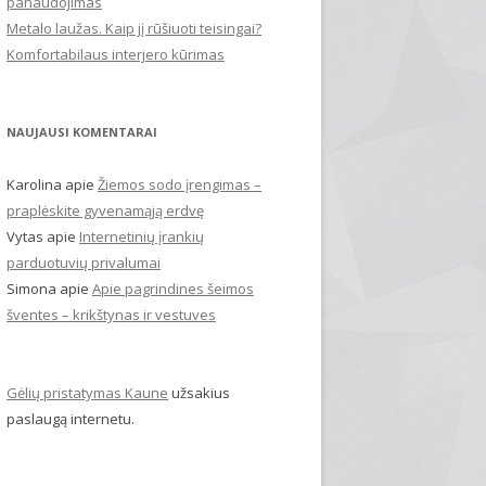
panaudojimas
Metalo laužas. Kaip jį rūšiuoti teisingai?
Komfortabilaus interjero kūrimas
NAUJAUSI KOMENTARAI
Karolina
apie
Žiemos sodo įrengimas –
praplėskite gyvenamąją erdvę
Vytas
apie
Internetinių įrankių
parduotuvių privalumai
Simona
apie
Apie pagrindines šeimos
šventes – krikštynas ir vestuves
Gėlių pristatymas Kaune
užsakius
paslaugą internetu.