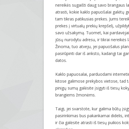
nereikės sugaišti daug savo brangaus laik
atrasti, kokie kaklo papuošalai galėtų ger
tam tikras patikusias prekes. Jums tereik
prekes į virtualų prekių krepšelį, užpild
savo užsakymą. Tuomet, kai pardavėjai 
jūsų nurodytu adresu, ir tikrai nereikės l
Žinoma, tuo atveju, jei papuošalus pla
pasirūpinti dar iš anksto, kadangi tai g
datos.
Kaklo papuosalai, parduodami interneti
kitose galimose prekybos vietose, tad t
pinigų sumą galėsite įsigyti iš tiesų kok
brangiems žmonėms.
Taigi, jei svarstote, kur galima būtų įsig
pasirinkimas bus pakankamai didelis, int
ir čia galėsite atrasti iš tiesų puikios k