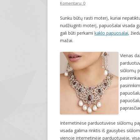
Komentarų: 0
Sunku būtų rasti moterį, kuriai nepatikt
nudžiuginti moterį, papuošalai visada gal
gali būti perkami
kaklo papuosalai
, žied
mažai.
Vienas da
parduotuv
siūlomų p
pasirenka
pasirinkim
papuošalų 
papuošalų
paprasčiau
Internetinėse parduotuvėse siūlomų pap
visada galima rinktis iš gausybės siūlom
vienoje internetinėje parduotuvėje, visa