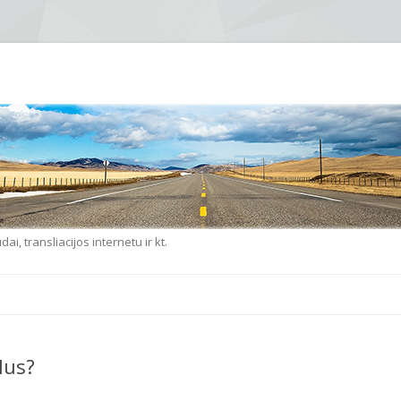
i, transliacijos internetu ir kt.
Eiti prie turinio
lus?