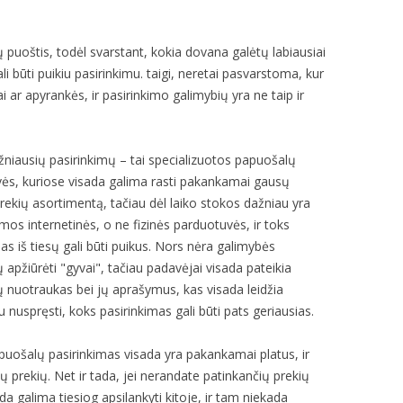
ų puoštis, todėl svarstant, kokia dovana galėtų labiausiai
i būti puikiu pasirinkimu. taigi, neretai pasvarstoma, kur
ai ar apyrankės, ir pasirinkimo galimybių yra ne taip ir
žniausių pasirinkimų – tai specializuotos papuošalų
ės, kuriose visada galima rasti pakankamai gausų
rekių asortimentą, tačiau dėl laiko stokos dažniau yra
mos internetinės, o ne fizinės parduotuvės, ir toks
as iš tiesų gali būti puikus. Nors nėra galimybės
apžiūrėti "gyvai", tačiau padavėjai visada pateikia
 nuotraukas bei jų aprašymus, kas visada leidžia
 nuspręsti, koks pasirinkimas gali būti pats geriausias.
uošalų pasirinkimas visada yra pakankamai platus, ir
ų prekių. Net ir tada, jei nerandate patinkančių prekių
da galima tiesiog apsilankyti kitoje, ir tam niekada