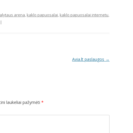
alytaus arena
,
kaklo papuosalai
,
kaklo papuosalai internetu
,
|
Avia.lt paslaugos
→
ini laukeliai pažymėti
*