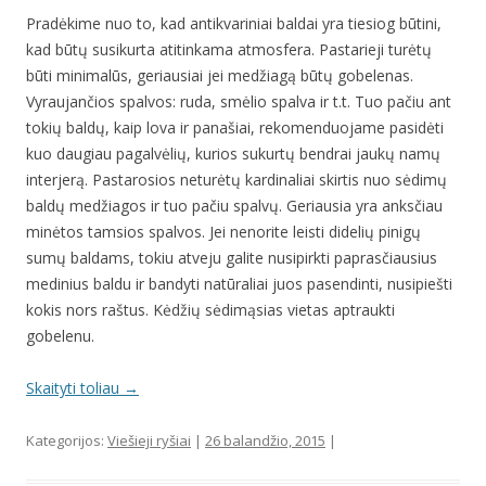
Pradėkime nuo to, kad antikvariniai baldai yra tiesiog būtini,
kad būtų susikurta atitinkama atmosfera. Pastarieji turėtų
būti minimalūs, geriausiai jei medžiagą būtų gobelenas.
Vyraujančios spalvos: ruda, smėlio spalva ir t.t. Tuo pačiu ant
tokių baldų, kaip lova ir panašiai, rekomenduojame pasidėti
kuo daugiau pagalvėlių, kurios sukurtų bendrai jaukų namų
interjerą. Pastarosios neturėtų kardinaliai skirtis nuo sėdimų
baldų medžiagos ir tuo pačiu spalvų. Geriausia yra anksčiau
minėtos tamsios spalvos. Jei nenorite leisti didelių pinigų
sumų baldams, tokiu atveju galite nusipirkti paprasčiausius
medinius baldu ir bandyti natūraliai juos pasendinti, nusipiešti
kokis nors raštus. Kėdžių sėdimąsias vietas aptraukti
gobelenu.
Skaityti toliau
→
Kategorijos:
Viešieji ryšiai
|
26 balandžio, 2015
|