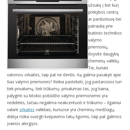
užsukę į bet kurį
prekybos centrą
ar parduotuvę bei
patraukę prie
buitinės technikos
valymo
priemonių,
išvysite daugybę
cheminių valiklių.
Tie, kuriais
valomos orkaitės, taip pat ne išimtis. Ką galima pasakyti apie
šias valymo priemones? Reikia pastebėti, jog pastarosios turi
tiek privalumų, tiek trūkumų: privalumas tas, jog kaina,
palyginti su kitokio pobūdžio valymo priemonėmis yra
nedidelės, tačiau negalima neakcentuoti ir trūkumo – ilgainiui
valant
orkaites
valikliais, kuriuose yra cheminių medžiagų,
didėja rizika susirgti kvėpavimo takų ligomis, taip pat galimos
įvairios alergijos.