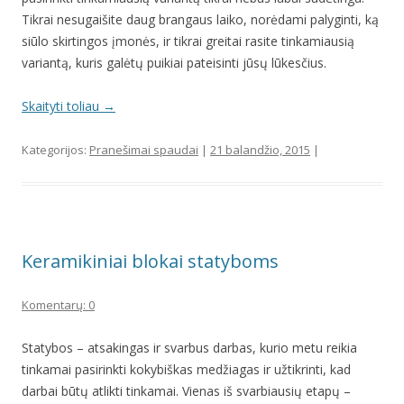
Tikrai nesugaišite daug brangaus laiko, norėdami palyginti, ką
siūlo skirtingos įmonės, ir tikrai greitai rasite tinkamiausią
variantą, kuris galėtų puikiai pateisinti jūsų lūkesčius.
Skaityti toliau
→
Kategorijos:
Pranešimai spaudai
|
21 balandžio, 2015
|
Keramikiniai blokai statyboms
Komentarų: 0
Statybos – atsakingas ir svarbus darbas, kurio metu reikia
tinkamai pasirinkti kokybiškas medžiagas ir užtikrinti, kad
darbai būtų atlikti tinkamai. Vienas iš svarbiausių etapų –