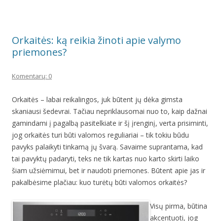
Orkaitės: ką reikia žinoti apie valymo
priemones?
Komentarų: 0
Orkaitės – labai reikalingos, juk būtent jų dėka gimsta
skaniausi šedevrai. Tačiau nepriklausomai nuo to, kaip dažnai
gamindami į pagalbą pasitelkiate ir šį įrenginį, verta prisiminti,
jog orkaitės turi būti valomos reguliariai – tik tokiu būdu
pavyks palaikyti tinkamą jų švarą. Savaime suprantama, kad
tai pavyktų padaryti, teks ne tik kartas nuo karto skirti laiko
šiam užsiėmimui, bet ir naudoti priemones. Būtent apie jas ir
pakalbėsime plačiau: kuo turėtų būti valomos orkaitės?
Visų pirma, būtina
akcentuoti, jog