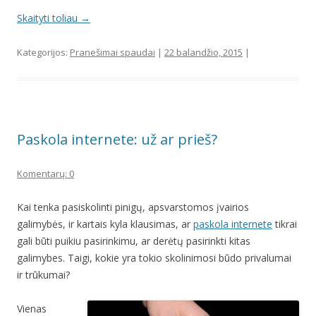
Skaityti toliau
→
Kategorijos:
Pranešimai spaudai
|
22 balandžio, 2015
|
Paskola internete: už ar prieš?
Komentarų: 0
Kai tenka pasiskolinti pinigų, apsvarstomos įvairios
galimybės, ir kartais kyla klausimas, ar
paskola internete
tikrai
gali būti puikiu pasirinkimu, ar derėtų pasirinkti kitas
galimybes. Taigi, kokie yra tokio skolinimosi būdo privalumai
ir trūkumai?
Vienas