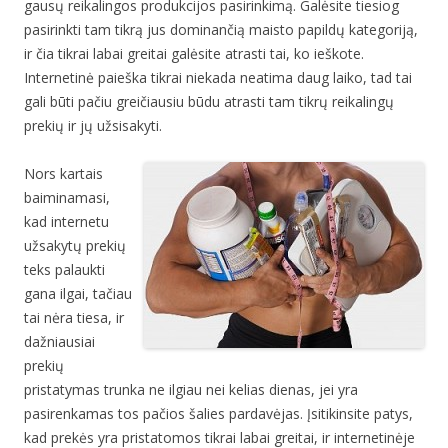
gausų reikalingos produkcijos pasirinkimą. Galėsite tiesiog
pasirinkti tam tikrą jus dominančią maisto papildų kategoriją,
ir čia tikrai labai greitai galėsite atrasti tai, ko ieškote.
Internetinė paieška tikrai niekada neatima daug laiko, tad tai
gali būti pačiu greičiausiu būdu atrasti tam tikrų reikalingų
prekių ir jų užsisakyti.
Nors kartais
baiminamasi,
kad internetu
užsakytų prekių
teks palaukti
gana ilgai, tačiau
tai nėra tiesa, ir
dažniausiai
prekių
pristatymas trunka ne ilgiau nei kelias dienas, jei yra
pasirenkamas tos pačios šalies pardavėjas. Įsitikinsite patys,
kad prekės yra pristatomos tikrai labai greitai, ir internetinėje