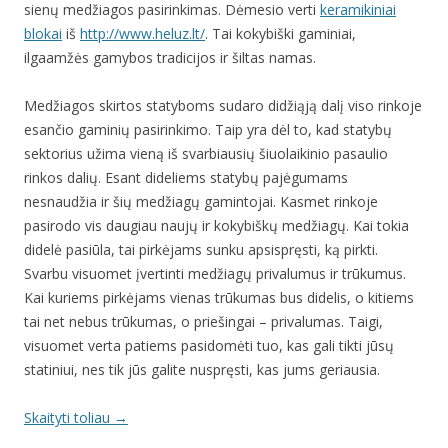
sienų medžiagos pasirinkimas. Dėmesio verti
keramikiniai
blokai
iš
http://www.heluz.lt/
. Tai kokybiški gaminiai,
ilgaamžės gamybos tradicijos ir šiltas namas.
Medžiagos skirtos statyboms sudaro didžiąją dalį viso rinkoje
esančio gaminių pasirinkimo. Taip yra dėl to, kad statybų
sektorius užima vieną iš svarbiausių šiuolaikinio pasaulio
rinkos dalių. Esant dideliems statybų pajėgumams
nesnaudžia ir šių medžiagų gamintojai. Kasmet rinkoje
pasirodo vis daugiau naujų ir kokybiškų medžiagų. Kai tokia
didelė pasiūla, tai pirkėjams sunku apsispręsti, ką pirkti.
Svarbu visuomet įvertinti medžiagų privalumus ir trūkumus.
Kai kuriems pirkėjams vienas trūkumas bus didelis, o kitiems
tai net nebus trūkumas, o priešingai – privalumas. Taigi,
visuomet verta patiems pasidomėti tuo, kas gali tikti jūsų
statiniui, nes tik jūs galite nuspręsti, kas jums geriausia.
Skaityti toliau
→