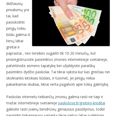
didžiausių
privalumų yra
tai, kad
pasiskolinti
pinigų tokiu
būdu galima iš
tiesų labai
greitai ir
paprastai , nes tereikės sugaišti tik 10-20 minučių, kol
prisiregistruosite pasirinktos įmonės internetinėje svetainėje,
patvirtinsite asmens tapatybę bei užpildysite paraišką
pasirinkto dydžio paskolai. Tai tikrai vyksta kur kas greičiau nei
skolinantis kitokiais būdais, ir tuomet, jei pinigų reikia
pakankamai skubiai, tikrai verta pagalvoti apie tokią galimybę.
Paskolas internetu teikiančių įmonių galima rasti ne taip ir
mažai: internetinėje svetainėje
paskolose.lt/greitieji-kreditai
galėsite rasti įvairių bendrovių geriausius pasiūlymus, todėl
pasirinkti tinkamiausią variantą tikrai nebus labai sudėtinga.