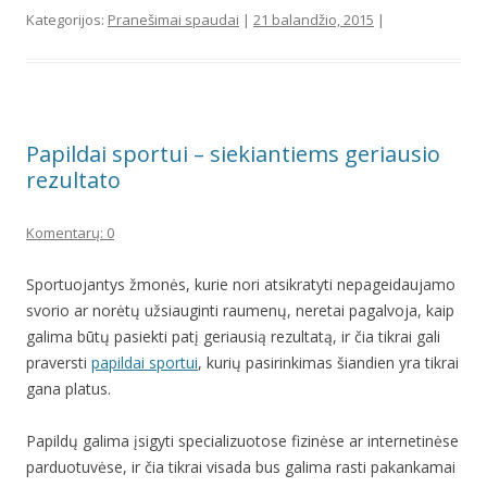
Kategorijos:
Pranešimai spaudai
|
21 balandžio, 2015
|
Papildai sportui – siekiantiems geriausio
rezultato
Komentarų: 0
Sportuojantys žmonės, kurie nori atsikratyti nepageidaujamo
svorio ar norėtų užsiauginti raumenų, neretai pagalvoja, kaip
galima būtų pasiekti patį geriausią rezultatą, ir čia tikrai gali
praversti
papildai sportui
, kurių pasirinkimas šiandien yra tikrai
gana platus.
Papildų galima įsigyti specializuotose fizinėse ar internetinėse
parduotuvėse, ir čia tikrai visada bus galima rasti pakankamai