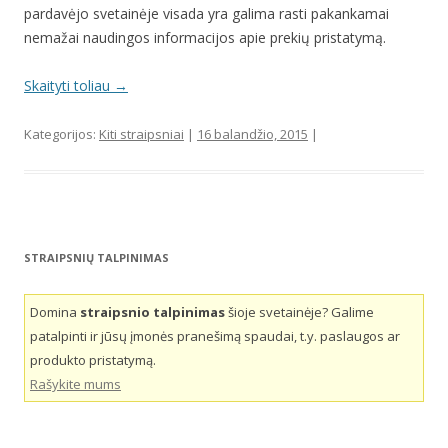
pardavėjo svetainėje visada yra galima rasti pakankamai
nemažai naudingos informacijos apie prekių pristatymą.
Skaityti toliau
→
Kategorijos:
Kiti straipsniai
|
16 balandžio, 2015
|
STRAIPSNIŲ TALPINIMAS
Domina
straipsnio talpinimas
šioje svetainėje? Galime
patalpinti ir jūsų įmonės pranešimą spaudai, t.y. paslaugos ar
produkto pristatymą.
Rašykite mums