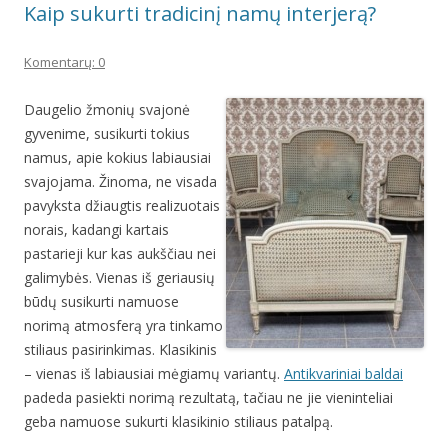
Kaip sukurti tradicinį namų interjerą?
Komentarų: 0
Daugelio žmonių svajonė
gyvenime, susikurti tokius
namus, apie kokius labiausiai
svajojama. Žinoma, ne visada
pavyksta džiaugtis realizuotais
norais, kadangi kartais
pastarieji kur kas aukščiau nei
galimybės. Vienas iš geriausių
būdų susikurti namuose
norimą atmosferą yra tinkamo
stiliaus pasirinkimas. Klasikinis
– vienas iš labiausiai mėgiamų variantų.
Antikvariniai baldai
padeda pasiekti norimą rezultatą, tačiau ne jie vieninteliai
geba namuose sukurti klasikinio stiliaus patalpą.