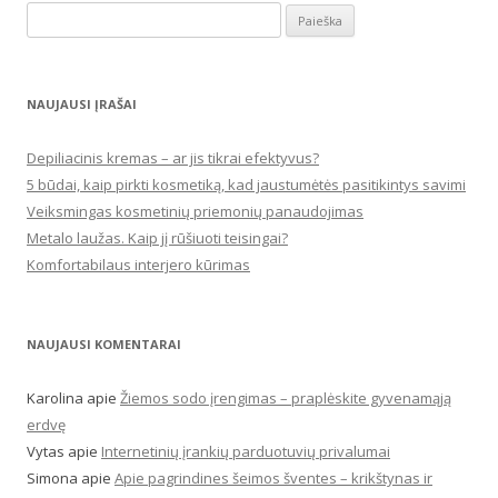
Ieškoti:
NAUJAUSI ĮRAŠAI
Depiliacinis kremas – ar jis tikrai efektyvus?
5 būdai, kaip pirkti kosmetiką, kad jaustumėtės pasitikintys savimi
Veiksmingas kosmetinių priemonių panaudojimas
Metalo laužas. Kaip jį rūšiuoti teisingai?
Komfortabilaus interjero kūrimas
NAUJAUSI KOMENTARAI
Karolina
apie
Žiemos sodo įrengimas – praplėskite gyvenamąją
erdvę
Vytas
apie
Internetinių įrankių parduotuvių privalumai
Simona
apie
Apie pagrindines šeimos šventes – krikštynas ir