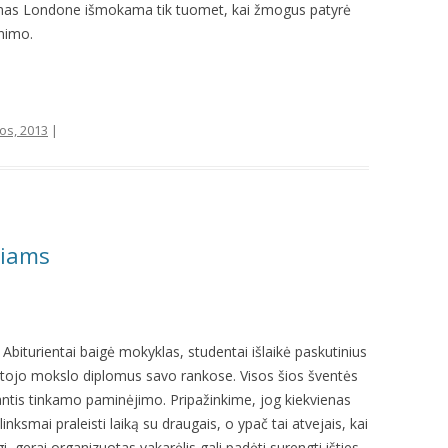
umas Londone išmokama tik tuomet, kai žmogus patyrė
enimo.
pos, 2013
|
liams
 Abiturientai baigė mokyklas, studentai išlaikė paskutinius
kštojo mokslo diplomus savo rankose. Visos šios šventės
aujantis tinkamo paminėjimo. Pripažinkime, jog kiekvienas
inksmai praleisti laiką su draugais, o ypač tai atvejais, kai
igi, gerai organizuotas vakarėlis gali padėti surengti išties