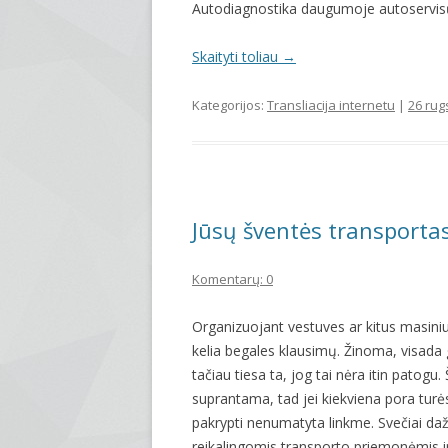
Autodiagnostika daugumoje autoservisų 
Skaityti toliau
→
Kategorijos:
Transliacija internetu
|
26 rug
Jūsų šventės transporta
Komentarų: 0
Organizuojant vestuves ar kitus masinius
kelia begales klausimų. Žinoma, visada g
tačiau tiesa ta, jog tai nėra itin patog
suprantama, tad jei kiekviena pora turės 
pakrypti nenumatyta linkme. Svečiai dažn
reikalingomis transporto priemonėmis ir 