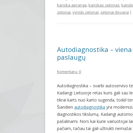
kariska apranga
,
kariskas zetonas
,
karisk
zetonai
,
vyriski zetonai
,
zetonai dovana
|
Autodiagnostika – viena
paslaugų
Komentarų: 0
Autodiagnostika – svarbi autoserviso tei
Kadangi Lietuvoje retas kuris gali sau le
tikrai karts nuo karto sugenda, todėl 
Šiandien
autodiagnostika
yra modernizuo
diagnostikos tikslumą. Kadangi automobil
pašalinami. Nors kai kurie vairuotojai l
pačiam, tačiau tai gali užtrukti nemažai l