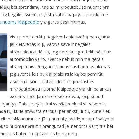
ių idėjų bei sprendimų, tačiau mikroautobuso nuoma yra
, jog begalės švenčių vyksta šalies pajūryje, pateiksime
u nuoma Klaipedoje
yra geras pasirinkimas.
Visų pirma derėtų pagalvoti apie svečių patogumą.
Jei kiekvienas iš jų varžys save ir negalės
atsipalaiduoti dėl to, jog netrukus gali tekti sėsti už
automobilio vairo, šventė nebus minima gerais
atsiliepimais. Rengiant įvairius susibūrimus tikimasi,
jog šventė leis puikiai praleisti laiką bei pamiršti
visus rūpesčius, būtent dėl šios priežasties
mikroautobusu nuoma Klaipedoje yra itin palankus
pasirinkimas. Jums nereikės galvoti, kaip suburti
luojantys. Tais atvejais, kai svečiai renkasi su savomis
 tų, kurie atvyksta gerokai per anksti, ir tų, kurie šiek
sukelti nesklandumus ir jūsų numatytos idėjos ar užsakymai
uso nuoma nėra itin brangi, tad jei nenorite vargintis bei
rinkitės būtent tokį šventės transportą.