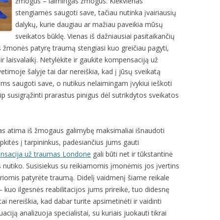
žmogus – laimingas žmogus. Kiekvienas
stengiamės saugoti save, tačiau nutinka įvairiausių
dalykų, kurie daugiau ar mažiau paveikia mūsų
sveikatos būklę. Vienas iš dažniausiai pasitaikančių
 žmonės patyrę traumą stengiasi kuo greičiau pagyti,
ir laisvalaikį. Netylėkite ir gaukite kompensaciją už
timoje šalyje tai dar nereiškia, kad į jūsų sveikatą
ems saugoti save, o nutikus nelaimingam įvykiui ieškoti
aip susigrąžinti prarastus pinigus dėl sutrikdytos sveikatos
as atima iš žmogaus galimybę maksimaliai išnaudoti
kitės į tarpininkus, padėsiančius jums gauti
nsacija už traumas Londone
gali būti net ir tūkstantinė
 nutiko. Susisiekus su reikiamomis įmonėmis jos įvertins
kuriomis patyrėte traumą. Didelį vaidmenį šiame reikale
 – kuo ilgesnės reabilitacijos jums prireikė, tuo didesnę
 nereiškia, kad dabar turite apsimetinėti ir vaidinti
aciją analizuoja specialistai, su kuriais juokauti tikrai