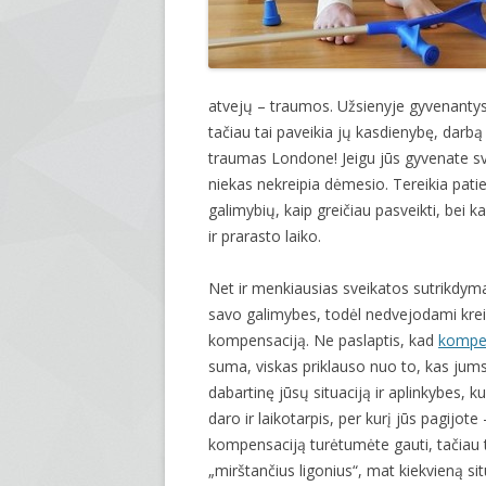
atvejų – traumos. Užsienyje gyvenantys
tačiau tai paveikia jų kasdienybę, darbą 
traumas Londone! Jeigu jūs gyvenate sve
niekas nekreipia dėmesio. Tereikia pati
galimybių, kaip greičiau pasveikti, bei k
ir prarasto laiko.
Net ir menkiausias sveikatos sutrikdym
savo galimybes, todėl nedvejodami kreip
kompensaciją. Ne paslaptis, kad
kompe
suma, viskas priklauso nuo to, kas jums
dabartinę jūsų situaciją ir aplinkybes, 
daro ir laikotarpis, per kurį jūs pagijote
kompensaciją turėtumėte gauti, tačiau tai
„mirštančius ligonius“, mat kiekvieną situ