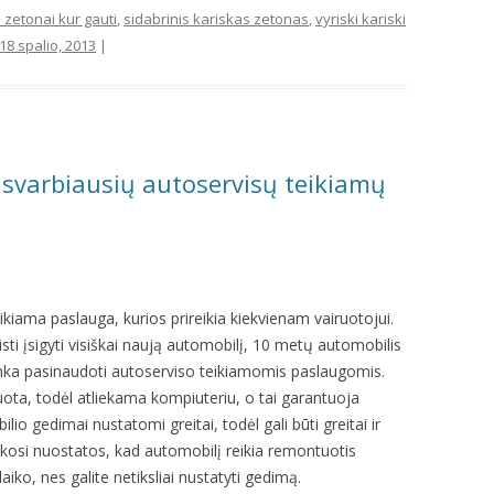
i zetonai kur gauti
,
sidabrinis kariskas zetonas
,
vyriski kariski
18 spalio, 2013
|
 svarbiausių autoservisų teikiamų
kiama paslauga, kurios prireikia kiekvienam vairuotojui.
isti įsigyti visiškai naują automobilį, 10 metų automobilis
tenka pasinaudoti autoserviso teikiamomis paslaugomis.
ta, todėl atliekama kompiuteriu, o tai garantuoja
io gedimai nustatomi greitai, todėl gali būti greitai ir
aikosi nuostatos, kad automobilį reikia remontuotis
aiko, nes galite netiksliai nustatyti gedimą.