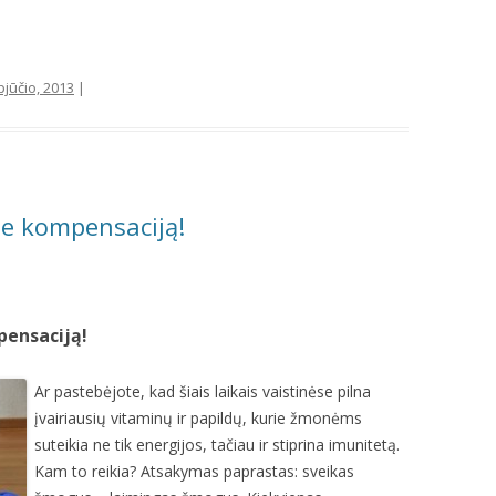
pjūčio, 2013
|
te kompensaciją!
ensaciją!
Ar pastebėjote, kad šiais laikais vaistinėse pilna
įvairiausių vitaminų ir papildų, kurie žmonėms
suteikia ne tik energijos, tačiau ir stiprina imunitetą.
Kam to reikia? Atsakymas paprastas: sveikas