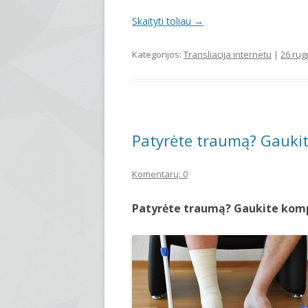
Skaityti toliau
→
Kategorijos:
Transliacija internetu
|
26 rug
Patyrėte traumą? Gauki
Komentarų: 0
Patyrėte traumą? Gaukite komp