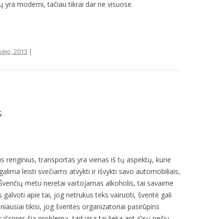
yra moderni, tačiau tikrai dar ne visuose.
sėjo, 2013
|
s
 renginius, transportas yra vienas iš tų aspektų, kurie
alima leisti svečiams atvykti ir išvykti savo automobiliais,
u. Švenčių metu neretai vartojamas alkoholis, tai savaime
galvoti apie tai, jog netrukus teks vairuoti, šventė gali
iausiai tikisi, jog šventės organizatoriai pasirūpins
išspręs šią problemą, tad visa tai lieka ant jūsų pečių.