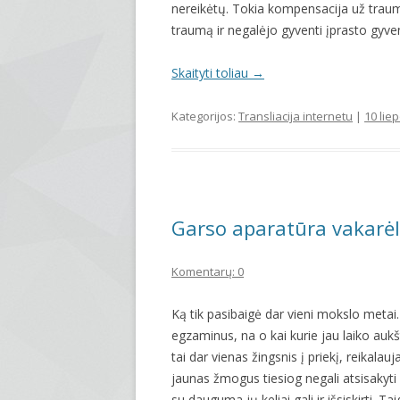
nereikėtų. Tokia kompensacija už tra
traumą ir negalėjo gyventi įprasto gyv
Skaityti toliau
→
Kategorijos:
Transliacija internetu
|
10 lie
Garso aparatūra vakarė
Komentarų: 0
Ką tik pasibaigė dar vieni mokslo metai.
egzaminus, na o kai kurie jau laiko au
tai dar vienas žingsnis į priekį, reikal
jaunas žmogus tiesiog negali atsisakyti l
su dauguma jų keliai gali ir išsiskirti. Ta