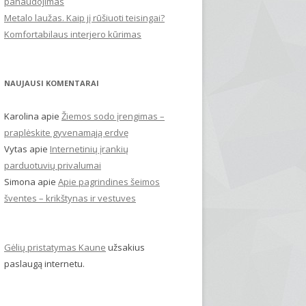
panaudojimas
Metalo laužas. Kaip jį rūšiuoti teisingai?
Komfortabilaus interjero kūrimas
NAUJAUSI KOMENTARAI
Karolina
apie
Žiemos sodo įrengimas –
praplėskite gyvenamąją erdvę
Vytas
apie
Internetinių įrankių
parduotuvių privalumai
Simona
apie
Apie pagrindines šeimos
šventes – krikštynas ir vestuves
Gėlių pristatymas Kaune
užsakius
paslaugą internetu.