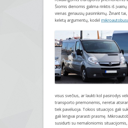
Šiomis dienomis galima rinktis iš įvair
vienas geriausių pasirinkimų. Žinant tai
keletą argumentų, kodėl
mikroautobus
visus svečius, ar laukti kol pasirodys vė
transporto priemonėmis, neretai atsiranda
tiek pavėluoja. Tokios situacijos gali 
gali lengvai prarasti prasmę. Mikroautob
susidurti su nemaloniomis situacijomis, 