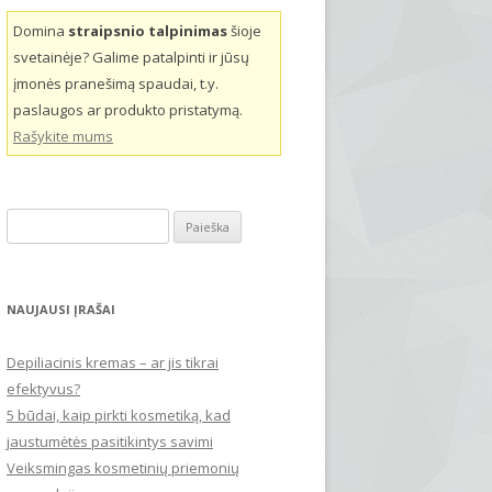
Domina
straipsnio talpinimas
šioje
svetainėje? Galime patalpinti ir jūsų
įmonės pranešimą spaudai, t.y.
paslaugos ar produkto pristatymą.
Rašykite mums
Ieškoti:
NAUJAUSI ĮRAŠAI
Depiliacinis kremas – ar jis tikrai
efektyvus?
5 būdai, kaip pirkti kosmetiką, kad
jaustumėtės pasitikintys savimi
Veiksmingas kosmetinių priemonių