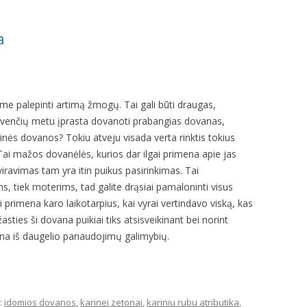
a
me palepinti artimą žmogų. Tai gali būti draugas,
ų švenčių metu įprasta dovanoti prabangias dovanas,
linės dovanos? Tokiu atveju visada verta rinktis tokius
 Tai mažos dovanėlės, kurios dar ilgai primena apie jas
ravimas tam yra itin puikus pasirinkimas. Tai
ms, tiek moterims, tad galite drąsiai pamaloninti visus
i primena karo laikotarpius, kai vyrai vertindavo viską, kas
sties ši dovana puikiai tiks atsisveikinant bei norint
viena iš daugelio panaudojimų galimybių.
:
idomios dovanos
,
karinei zetonai
,
kariniu rubu atributika
,