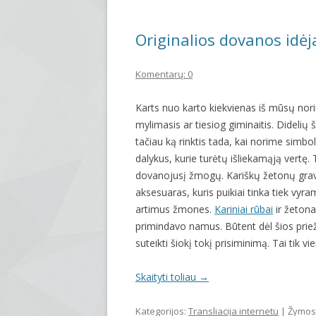
Originalios dovanos idėj
Komentarų: 0
Karts nuo karto kiekvienas iš mūsų nori
mylimasis ar tiesiog giminaitis. Dideli
tačiau ką rinktis tada, kai norime simbo
dalykus, kurie turėtų išliekamąją vertę.
dovanojusį žmogų. Kariškų žetonų gravi
aksesuaras, kuris puikiai tinka tiek vyra
artimus žmones.
Kariniai rūbai
ir žetona
primindavo namus. Būtent dėl šios prieža
suteikti šiokį tokį prisiminimą. Tai tik 
Skaityti toliau
→
Kategorijos:
Transliacija internetu
| Žymos