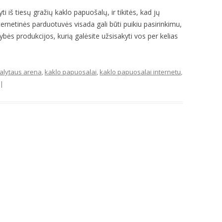
yti iš tiesų gražių kaklo papuošalų, ir tikitės, kad jų
ernetinės parduotuvės visada gali būti puikiu pasirinkimu,
okybės produkcijos, kurią galėsite užsisakyti vos per kelias
alytaus arena
,
kaklo papuosalai
,
kaklo papuosalai internetu
,
|