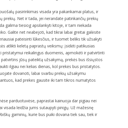
uošalų pasirinkimas visada yra pakankamai platus, ir
ų prekių. Net ir tada, jei nerandate patinkančių prekių
da galima tiesiog apsilankyti kitoje, ir tam niekada
o. Galite net neabejoti, kad tikrai labai greitai galėsite
iausiai pateisinti lūkesčius, ir tuomet beliks tik užsakyti
ės atlikti keletą paprastų veiksmų: įsidėti patikusias
yti pristatymui reikalingus duomenis, apmokėti ir patvirtinti
patvirtins jūsų pateiktą užsakymą, prekės bus išsiųstos
aukti ilgiau nei kelias dienas, kol prekės bus pristatytos.
nuojate dovanoti, labai svarbu prekių užsakymu
arantuos, kad prekes gausite iki tam tikros numatytos
nėse parduotuvėse, paprastai kainuoja dar pigiau nei
ai visada leidžia jums sutaupyti pinigų. Už mažesnę
ybiškų gaminių, kurie bus puiki dovana tiek sau, tiek ir