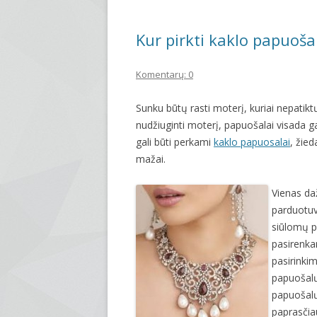
Kur pirkti kaklo papuoša
Komentarų: 0
Sunku būtų rasti moterį, kuriai nepatikt
nudžiuginti moterį, papuošalai visada gal
gali būti perkami
kaklo papuosalai
, žied
mažai.
Vienas da
parduotuv
siūlomų p
pasirenka
pasirinkim
papuošalų 
papuošalų
paprasčiau