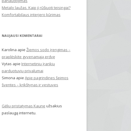
panaudojimas
Metalo laužas. Kaip jį rūšiuoti teisingai?
Komfortabilaus interjero kūrimas
NAUJAUSI KOMENTARAI
Karolina
apie
Žiemos sodo įrengimas –
praplėskite gyvenamąją erdvę
Vytas
apie
Internetinių įrankių
parduotuvių privalumai
Simona
apie
Apie pagrindines šeimos
šventes – krikštynas ir vestuves
Gėlių pristatymas Kaune
užsakius
paslaugą internetu.