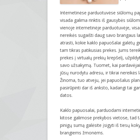
Internetinėse parduotuvėse siūlomų pap
visada galima rinktis iš gausybės siūlom
vienoje internetinėje parduotuvėje, visa
nereikės sugaišti daug savo brangaus laik
atrasti, kokie kaklo papuošalai galėtų ger
tam tikras patikusias prekes. Jums tereik
prekes į virtualų prekių krepšelį, užpild
savo užsakymą. Tuomet, kai pardavėjai 
jūsų nurodytu adresu, ir tikrai nereikės l
Žinoma, tuo atveju, jei papuošalus pla
pasirūpinti dar iš anksto, kadangi tai g
datos.
Kaklo papuosalai, parduodami interneti
kitose galimose prekybos vietose, tad t
pinigų sumą galėsite įsigyti iš tiesų kok
brangiems žmonėms.