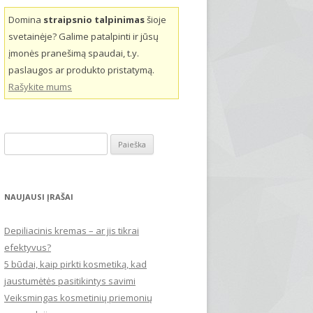
Domina
straipsnio talpinimas
šioje
svetainėje? Galime patalpinti ir jūsų
įmonės pranešimą spaudai, t.y.
paslaugos ar produkto pristatymą.
Rašykite mums
Ieškoti:
NAUJAUSI ĮRAŠAI
Depiliacinis kremas – ar jis tikrai
efektyvus?
5 būdai, kaip pirkti kosmetiką, kad
jaustumėtės pasitikintys savimi
Veiksmingas kosmetinių priemonių