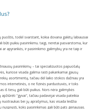
lus?
ų puoštis, todėl svarstant, kokia dovana galėtų labiausiai
i būti puikiu pasirinkimu. taigi, neretai pasvarstoma, kur
ai ar apyrankės, ir pasirinkimo galimybių yra ne taip ir
žniausių pasirinkimų – tai specializuotos papuošalų
ės, kuriose visada galima rasti pakankamai gausų
rekių asortimentą, tačiau dėl laiko stokos dažniau yra
mos internetinės, o ne fizinės parduotuvės, ir toks
as iš tiesų gali būti puikus. Nors nėra galimybės
apžiūrėti "gyvai", tačiau padavėjai visada pateikia
 nuotraukas bei jų aprašymus, kas visada leidžia
 nuspręsti, koks pasirinkimas gali būti pats geriausias.