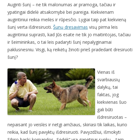
Auginti šunį – ne tik malonumas ar pramoga, tačiau ir
ypatingai didelė atsakomybė bei pareiga. Kiekvienam
augintiniui reikia meilės ir rūpesčio. Lygiai taip pat kiekvieną
šunį verta išdresiruoti.
Šunų dresavimas
visų pirma leis
augintiniui suprasti, kad Jūs esate ne tik jo maitintojas, tačiau
ir šeimininkas, o tai leis padaryti šunį nepalyginamai
paklusnesniu. Visgi, ką reikėtų žinoti prieš pradedant dresiruoti
šunį?
Vienas iš
svarbiausių
dalykų, tai
faktas, jog
kiekvienas šuo
gali būti
išdresiruotas –
nepaisant jo veislės ir netgi amžiaus, skiriasi tik laikas, kurio
reikia, kad šunį pavyktų išdresiruoti. Pavyzdžiui, išmokyti
Sibiro haskį komandos „Sėdėk“ yra ganėtinai sunku – tam