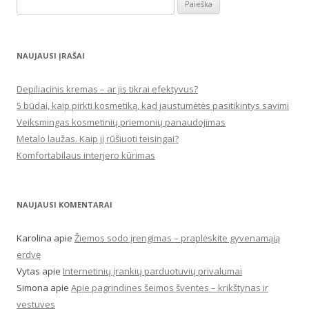
Ieškoti:
NAUJAUSI ĮRAŠAI
Depiliacinis kremas – ar jis tikrai efektyvus?
5 būdai, kaip pirkti kosmetiką, kad jaustumėtės pasitikintys savimi
Veiksmingas kosmetinių priemonių panaudojimas
Metalo laužas. Kaip jį rūšiuoti teisingai?
Komfortabilaus interjero kūrimas
NAUJAUSI KOMENTARAI
Karolina
apie
Žiemos sodo įrengimas – praplėskite gyvenamąją
erdvę
Vytas
apie
Internetinių įrankių parduotuvių privalumai
Simona
apie
Apie pagrindines šeimos šventes – krikštynas ir
vestuves