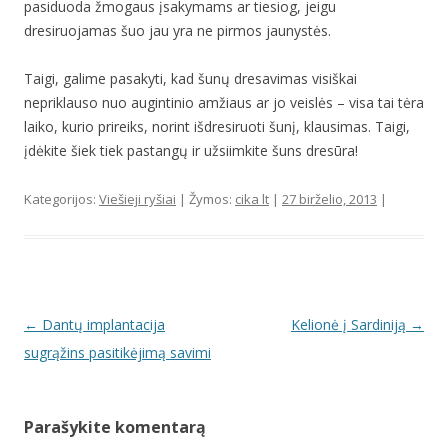
pasiduoda žmogaus įsakymams ar tiesiog, jeigu
dresiruojamas šuo jau yra ne pirmos jaunystės.
Taigi, galime pasakyti, kad šunų dresavimas visiškai
nepriklauso nuo augintinio amžiaus ar jo veislės – visa tai tėra
laiko, kurio prireiks, norint išdresiruoti šunį, klausimas. Taigi,
įdėkite šiek tiek pastangų ir užsiimkite šuns dresūra!
Kategorijos:
Viešieji ryšiai
| Žymos:
cika lt
|
27 birželio, 2013
|
Įrašo navigacija
←
Dantų implantacija
Kelionė į Sardiniją
→
sugrąžins pasitikėjimą savimi
Parašykite komentarą