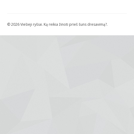
© 2026 Viešieji ryšiai. Ką reikia žinoti prieš šuns dresavimą?.