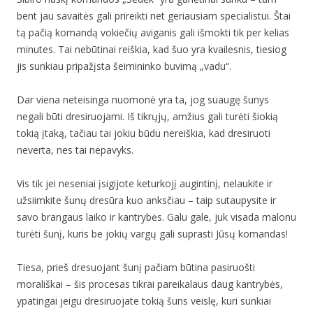
bent jau savaitės gali prireikti net geriausiam specialistui. Štai
tą pačią komandą vokiečių aviganis gali išmokti tik per kelias
minutes. Tai nebūtinai reiškia, kad šuo yra kvailesnis, tiesiog
jis sunkiau pripažįsta šeimininko buvimą „vadu“.
Dar viena neteisinga nuomonė yra ta, jog suaugę šunys
negali būti dresiruojami. Iš tikrųjų, amžius gali turėti šiokią
tokią įtaką, tačiau tai jokiu būdu nereiškia, kad dresiruoti
neverta, nes tai nepavyks.
Vis tik jei neseniai įsigijote keturkojį augintinį, nelaukite ir
užsiimkite šunų dresūra kuo anksčiau – taip sutaupysite ir
savo brangaus laiko ir kantrybės. Galu gale, juk visada malonu
turėti šunį, kuris be jokių vargų gali suprasti Jūsų komandas!
Tiesa, prieš dresuojant šunį pačiam būtina pasiruošti
morališkai – šis procesas tikrai pareikalaus daug kantrybės,
ypatingai jeigu dresiruojate tokią šuns veislę, kuri sunkiai