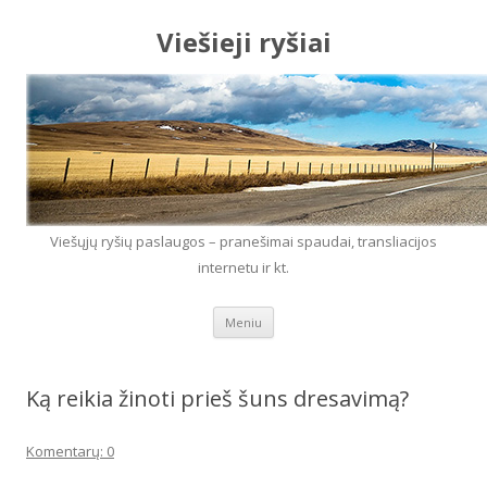
Viešieji ryšiai
Viešųjų ryšių paslaugos – pranešimai spaudai, transliacijos
internetu ir kt.
Eiti prie turinio
Meniu
Ką reikia žinoti prieš šuns dresavimą?
Komentarų: 0