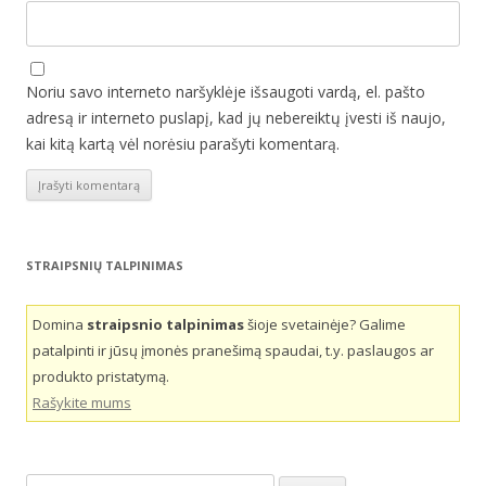
Noriu savo interneto naršyklėje išsaugoti vardą, el. pašto
adresą ir interneto puslapį, kad jų nebereiktų įvesti iš naujo,
kai kitą kartą vėl norėsiu parašyti komentarą.
STRAIPSNIŲ TALPINIMAS
Domina
straipsnio talpinimas
šioje svetainėje? Galime
patalpinti ir jūsų įmonės pranešimą spaudai, t.y. paslaugos ar
produkto pristatymą.
Rašykite mums