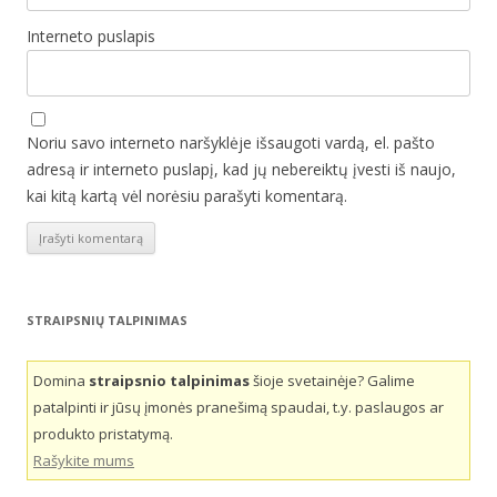
Interneto puslapis
Noriu savo interneto naršyklėje išsaugoti vardą, el. pašto
adresą ir interneto puslapį, kad jų nebereiktų įvesti iš naujo,
kai kitą kartą vėl norėsiu parašyti komentarą.
STRAIPSNIŲ TALPINIMAS
Domina
straipsnio talpinimas
šioje svetainėje? Galime
patalpinti ir jūsų įmonės pranešimą spaudai, t.y. paslaugos ar
produkto pristatymą.
Rašykite mums