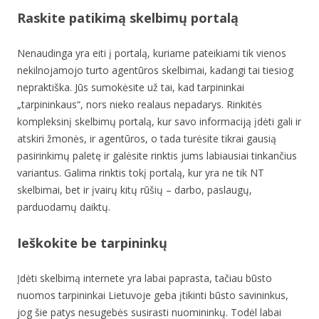
Raskite patikimą skelbimų portalą
Nenaudinga yra eiti į portalą, kuriame pateikiami tik vienos
nekilnojamojo turto agentūros skelbimai, kadangi tai tiesiog
nepraktiška. Jūs sumokėsite už tai, kad tarpininkai
„tarpininkaus“, nors nieko realaus nepadarys. Rinkitės
kompleksinį skelbimų portalą, kur savo informaciją įdėti gali ir
atskiri žmonės, ir agentūros, o tada turėsite tikrai gausią
pasirinkimų paletę ir galėsite rinktis jums labiausiai tinkančius
variantus. Galima rinktis tokį portalą, kur yra ne tik NT
skelbimai, bet ir įvairų kitų rūšių – darbo, paslaugų,
parduodamų daiktų.
Ieškokite be tarpininkų
Įdėti skelbimą internete yra labai paprasta, tačiau būsto
nuomos tarpininkai Lietuvoje geba įtikinti būsto savininkus,
jog šie patys nesugebės susirasti nuomininkų. Todėl labai