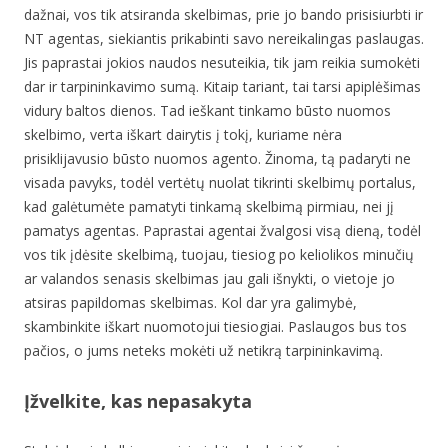
dažnai, vos tik atsiranda skelbimas, prie jo bando prisisiurbti ir
NT agentas, siekiantis prikabinti savo nereikalingas paslaugas.
Jis paprastai jokios naudos nesuteikia, tik jam reikia sumokėti
dar ir tarpininkavimo sumą. Kitaip tariant, tai tarsi apiplėšimas
vidury baltos dienos. Tad ieškant tinkamo būsto nuomos
skelbimo, verta iškart dairytis į tokį, kuriame nėra
prisiklijavusio būsto nuomos agento. Žinoma, tą padaryti ne
visada pavyks, todėl vertėtų nuolat tikrinti skelbimų portalus,
kad galėtumėte pamatyti tinkamą skelbimą pirmiau, nei jį
pamatys agentas. Paprastai agentai žvalgosi visą dieną, todėl
vos tik įdėsite skelbimą, tuojau, tiesiog po keliolikos minučių
ar valandos senasis skelbimas jau gali išnykti, o vietoje jo
atsiras papildomas skelbimas. Kol dar yra galimybė,
skambinkite iškart nuomotojui tiesiogiai. Paslaugos bus tos
pačios, o jums neteks mokėti už netikrą tarpininkavimą.
Įžvelkite, kas nepasakyta