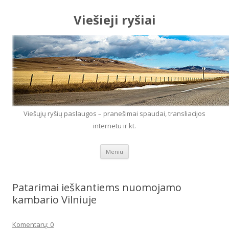
Viešieji ryšiai
Viešųjų ryšių paslaugos – pranešimai spaudai, transliacijos
internetu ir kt.
Eiti prie turinio
Meniu
Patarimai ieškantiems nuomojamo
kambario Vilniuje
Komentarų: 0