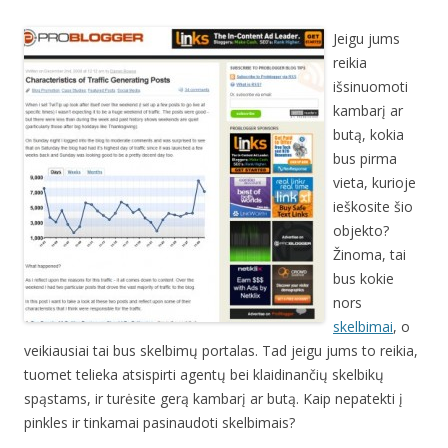
Jeigu jums
reikia
išsinuomoti
kambarį ar
butą, kokia
bus pirma
vieta, kurioje
ieškosite šio
objekto?
Žinoma, tai
bus kokie
nors
skelbimai
, o
veikiausiai tai bus skelbimų portalas. Tad jeigu jums to reikia,
tuomet telieka atsispirti agentų bei klaidinančių skelbikų
spąstams, ir turėsite gerą kambarį ar butą. Kaip nepatekti į
pinkles ir tinkamai pasinaudoti skelbimais?