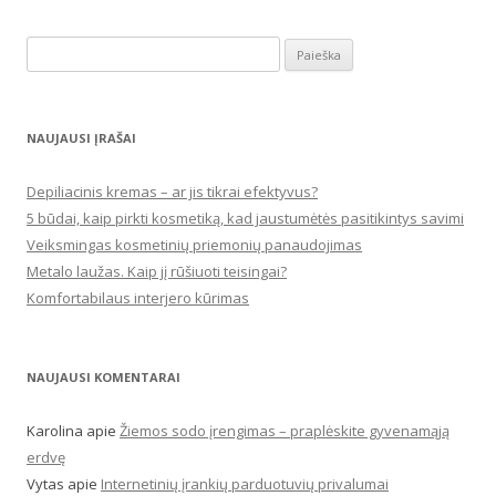
Ieškoti:
NAUJAUSI ĮRAŠAI
Depiliacinis kremas – ar jis tikrai efektyvus?
5 būdai, kaip pirkti kosmetiką, kad jaustumėtės pasitikintys savimi
Veiksmingas kosmetinių priemonių panaudojimas
Metalo laužas. Kaip jį rūšiuoti teisingai?
Komfortabilaus interjero kūrimas
NAUJAUSI KOMENTARAI
Karolina
apie
Žiemos sodo įrengimas – praplėskite gyvenamąją
erdvę
Vytas
apie
Internetinių įrankių parduotuvių privalumai