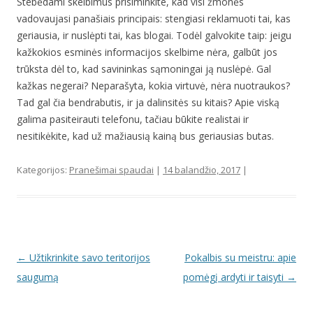
Stebėdami skelbimus prisiminkite, kad visi žmonės
vadovaujasi panašiais principais: stengiasi reklamuoti tai, kas
geriausia, ir nuslėpti tai, kas blogai. Todėl galvokite taip: jeigu
kažkokios esminės informacijos skelbime nėra, galbūt jos
trūksta dėl to, kad savininkas sąmoningai ją nuslėpė. Gal
kažkas negerai? Neparašyta, kokia virtuvė, nėra nuotraukos?
Tad gal čia bendrabutis, ir ja dalinsitės su kitais? Apie viską
galima pasiteirauti telefonu, tačiau būkite realistai ir
nesitikėkite, kad už mažiausią kainą bus geriausias butas.
Kategorijos:
Pranešimai spaudai
|
14 balandžio, 2017
|
Įrašo navigacija
←
Užtikrinkite savo teritorijos
Pokalbis su meistru: apie
saugumą
pomėgį ardyti ir taisyti
→