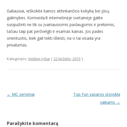
Galiausiai, ieškokite kainos atitinkančios kokybę bei jūsų
galimybes. Komveda.lt internetinėje svetainėje galite
susipažinti ne tik su įvairiausiomis paslaugomis ir prekėmis,
tačiau taip pat peržvelgti ir esamas kainas. Jos padės
orientuotis, kiek gali tekti išleisti, na o tai visada yra
privalumas.
Kategorijos:
Viešieji ryšiai
|
22 birželio, 2013
|
Įrašo navigacija
←
MC serveriai
Top Fun vasaros stovykla
vaikams
→
Parašykite komentarą