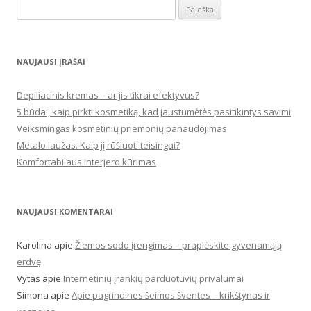
Ieškoti:
NAUJAUSI ĮRAŠAI
Depiliacinis kremas – ar jis tikrai efektyvus?
5 būdai, kaip pirkti kosmetiką, kad jaustumėtės pasitikintys savimi
Veiksmingas kosmetinių priemonių panaudojimas
Metalo laužas. Kaip jį rūšiuoti teisingai?
Komfortabilaus interjero kūrimas
NAUJAUSI KOMENTARAI
Karolina
apie
Žiemos sodo įrengimas – praplėskite gyvenamąją
erdvę
Vytas
apie
Internetinių įrankių parduotuvių privalumai
Simona
apie
Apie pagrindines šeimos šventes – krikštynas ir