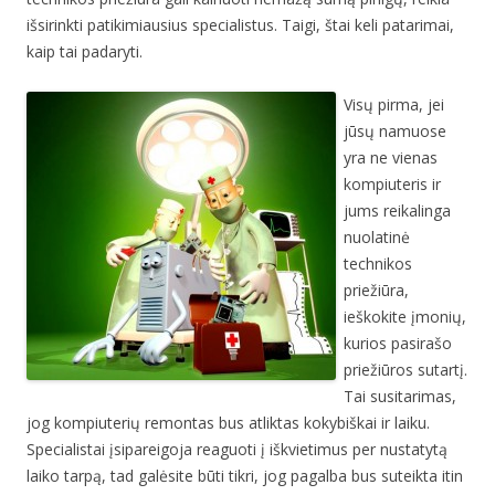
išsirinkti patikimiausius specialistus. Taigi, štai keli patarimai,
kaip tai padaryti.
Visų pirma, jei
jūsų namuose
yra ne vienas
kompiuteris ir
jums reikalinga
nuolatinė
technikos
priežiūra,
ieškokite įmonių,
kurios pasirašo
priežiūros sutartį.
Tai susitarimas,
jog kompiuterių remontas bus atliktas kokybiškai ir laiku.
Specialistai įsipareigoja reaguoti į iškvietimus per nustatytą
laiko tarpą, tad galėsite būti tikri, jog pagalba bus suteikta itin