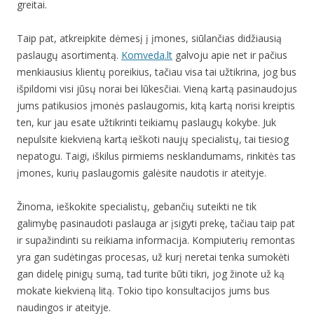
greitai.
Taip pat, atkreipkite dėmesį į įmones, siūlančias didžiausią
paslaugų asortimentą.
Komveda.lt
galvoju apie net ir pačius
menkiausius klientų poreikius, tačiau visa tai užtikrina, jog bus
išpildomi visi jūsų norai bei lūkesčiai. Vieną kartą pasinaudojus
jums patikusios įmonės paslaugomis, kitą kartą norisi kreiptis
ten, kur jau esate užtikrinti teikiamų paslaugų kokybe. Juk
nepulsite kiekvieną kartą ieškoti naujų specialistų, tai tiesiog
nepatogu. Taigi, iškilus pirmiems nesklandumams, rinkitės tas
įmones, kurių paslaugomis galėsite naudotis ir ateityje.
Žinoma, ieškokite specialistų, gebančių suteikti ne tik
galimybę pasinaudoti paslauga ar įsigyti prekę, tačiau taip pat
ir supažindinti su reikiama informacija. Kompiuterių remontas
yra gan sudėtingas procesas, už kurį neretai tenka sumokėti
gan didelę pinigų sumą, tad turite būti tikri, jog žinote už ką
mokate kiekvieną litą. Tokio tipo konsultacijos jums bus
naudingos ir ateityje.