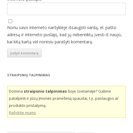
Noriu savo interneto naršyklėje išsaugoti vardą, el. pašto
adresą ir interneto puslapį, kad jų nebereiktų įvesti iš naujo,
kai kitą kartą vėl norėsiu parašyti komentarą.
STRAIPSNIŲ TALPINIMAS
Domina
straipsnio talpinimas
šioje svetainėje? Galime
patalpinti ir jūsų įmonės pranešimą spaudai, t.y. paslaugos ar
produkto pristatymą.
Rašykite mums