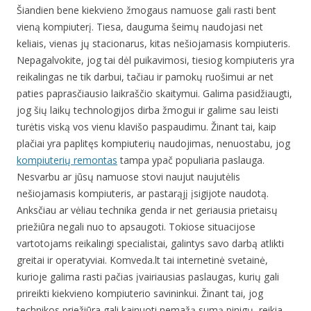
Šiandien bene kiekvieno žmogaus namuose gali rasti bent
vieną kompiuterį. Tiesa, dauguma šeimų naudojasi net
keliais, vienas jų stacionarus, kitas nešiojamasis kompiuteris.
Nepagalvokite, jog tai dėl puikavimosi, tiesiog kompiuteris yra
reikalingas ne tik darbui, tačiau ir pamokų ruošimui ar net
paties paprasčiausio laikraščio skaitymui. Galima pasidžiaugti,
jog šių laikų technologijos dirba žmogui ir galime sau leisti
turėtis viską vos vienu klavišo paspaudimu. Žinant tai, kaip
plačiai yra paplitęs kompiuterių naudojimas, nenuostabu, jog
kompiuterių remontas
tampa ypač populiaria paslauga.
Nesvarbu ar jūsų namuose stovi naujut naujutėlis
nešiojamasis kompiuteris, ar pastarąjį įsigijote naudotą.
Anksčiau ar vėliau technika genda ir net geriausia prietaisų
priežiūra negali nuo to apsaugoti. Tokiose situacijose
vartotojams reikalingi specialistai, galintys savo darbą atlikti
greitai ir operatyviai. Komveda.lt tai internetinė svetainė,
kurioje galima rasti pačias įvairiausias paslaugas, kurių gali
prireikti kiekvieno kompiuterio savininkui. Žinant tai, jog
technikos priežiūra gali kainuoti nemažą sumą pinigų, reikia