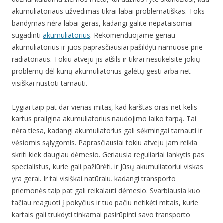
akumuliatoriaus užvedimas tikrai labai problematiškas. Toks
bandymas nėra labai geras, kadangi galite nepataisomai
sugadinti
akumuliatorius
. Rekomenduojame geriau
akumuliatorius ir juos paprasčiausiai pašildyti namuose prie
radiatoriaus. Tokiu atveju jis atšils ir tikrai nesukelsite jokių
problemų dėl kurių akumuliatorius galėtų gesti arba net
visiškai nustoti tarnauti.
Lygiai taip pat dar vienas mitas, kad karštas oras net kelis
kartus prailgina akumuliatorius naudojimo laiko tarpą. Tai
nėra tiesa, kadangi akumuliatorius gali sėkmingai tarnauti ir
vėsiomis sąlygomis. Paprasčiausiai tokiu atveju jam reikia
skriti kiek daugiau dėmesio. Geriausia reguliariai lankytis pas
specialistus, kurie gali pažiūrėti, ir Jūsų akumuliatoriui viskas
yra gerai. Ir tai visiškai natūralu, kadangi transporto
priemonės taip pat gali reikalauti dėmesio. Svarbiausia kuo
tačiau reaguoti į pokyčius ir tuo pačiu netikėti mitais, kurie
kartais gali trukdyti tinkamai pasirūpinti savo transporto