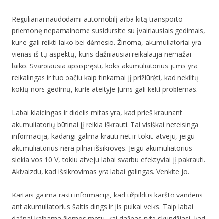
Reguliariai naudodami automobilį arba kitą transporto
priemonę nepamainome susidursite su įvairiausiais gedimais,
kurie gali reikti laiko bei dėmesio. Žinoma, akumuliatoriai yra
vienas iš tų aspektų, kuris dažniausiai reikalauja nemažai
laiko. Svarbiausia apsispręsti, koks akumuliatorius jums yra
reikalingas ir tuo pačiu kaip tinkamai jį prižiūrėti, kad nekiltų
kokių nors gedimų, kurie ateityje Jums gali kelti problemas.
Labai klaidingas ir didelis mitas yra, kad prieš kraunant
akumuliatorių būtinai jį reikia iškrauti. Tai visiškai neteisinga
informacija, kadangi galima krauti net ir tokiu atveju, jeigu
akumuliatorius nėra pilnai išsikrovęs. Jeigu akumuliatorius
siekia vos 10 V, tokiu atveju labai svarbu efektyviai jį pakrauti.
Akivaizdu, kad išsikrovimas yra labai galingas. Venkite jo.
Kartais galima rasti informaciją, kad užpildus karšto vandens
ant akumuliatorius šaltis dings ir jis puikai veiks. Taip labai
dažnai kalbama žiemos metu, kai dažnas ryte skundžiasi, kad