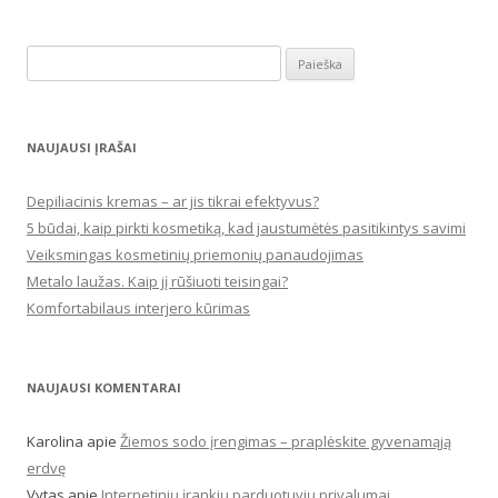
Ieškoti:
NAUJAUSI ĮRAŠAI
Depiliacinis kremas – ar jis tikrai efektyvus?
5 būdai, kaip pirkti kosmetiką, kad jaustumėtės pasitikintys savimi
Veiksmingas kosmetinių priemonių panaudojimas
Metalo laužas. Kaip jį rūšiuoti teisingai?
Komfortabilaus interjero kūrimas
NAUJAUSI KOMENTARAI
Karolina
apie
Žiemos sodo įrengimas – praplėskite gyvenamąją
erdvę
Vytas
apie
Internetinių įrankių parduotuvių privalumai