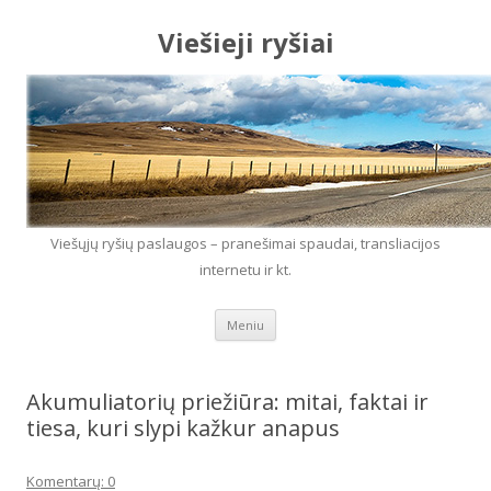
Viešieji ryšiai
Viešųjų ryšių paslaugos – pranešimai spaudai, transliacijos
internetu ir kt.
Eiti prie turinio
Meniu
Akumuliatorių priežiūra: mitai, faktai ir
tiesa, kuri slypi kažkur anapus
Komentarų: 0