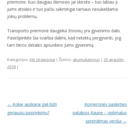
priemone. Kuo daugiau dėmesio jai skirsite – tuo labiau ji
jums atsidės ir tuo pačiu sėkmingai tarnaus nesukeldama
jokių problemų.
Transporto priemonė daugeliui žmonių yra gyvenimo dalis.
Pasirūpinkite šia svarbia dalimi, kad netektų pergyventi, jog
tam tikros detalės apsunkino Jums gyvenimą
Kategorijos:
Kiti straipsniai
| Žymos:
akumuliatorius
|
20 gegužės,
2018
|
Įrašo navigacija
←
Kokie auskarai gali būti
Komercinės paskirties
geriausiu pasirinkimu?
patalpos Kaune – optimalus
sprendimas verslui
→