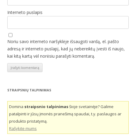
Interneto puslapis
Noriu savo interneto naršyklėje išsaugoti vardą, el. pašto
adresą ir interneto puslapį, kad jų nebereiktų įvesti iš naujo,
kai kitą kartą vėl norėsiu parašyti komentarą.
STRAIPSNIŲ TALPINIMAS
Domina
straipsnio talpinimas
šioje svetainėje? Galime
patalpinti ir jūsų įmonės pranešimą spaudai, t.y. paslaugos ar
produkto pristatymą.
Rašykite mums